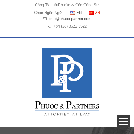
Công Ty Luật
Phước & Các Cộng Sự
Chọn Ngôn Ngữ:
EN
VN
info@phuoc-partner.com
+84 (28) 3622 3522