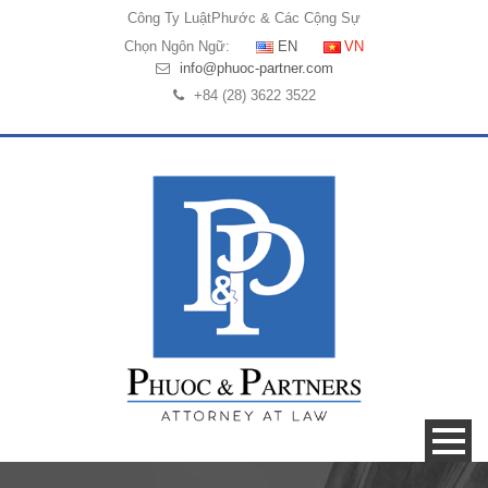
Công Ty Luật
Phước & Các Cộng Sự
Chọn Ngôn Ngữ:
EN
VN
info@phuoc-partner.com
+84 (28) 3622 3522