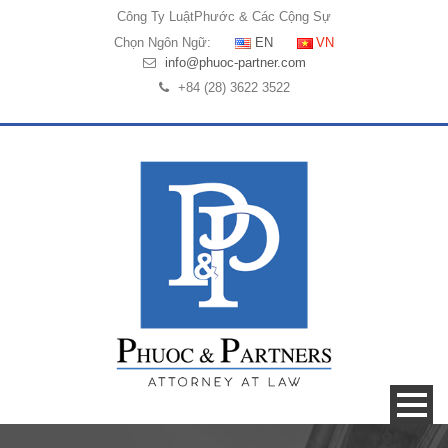
Công Ty Luật
Phước & Các Cộng Sự
Chọn Ngôn Ngữ:
EN
VN
info@phuoc-partner.com
+84 (28) 3622 3522