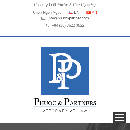
Công Ty Luật
Phước & Các Cộng Sự
Chọn Ngôn Ngữ:
EN
VN
info@phuoc-partner.com
+84 (28) 3622 3522