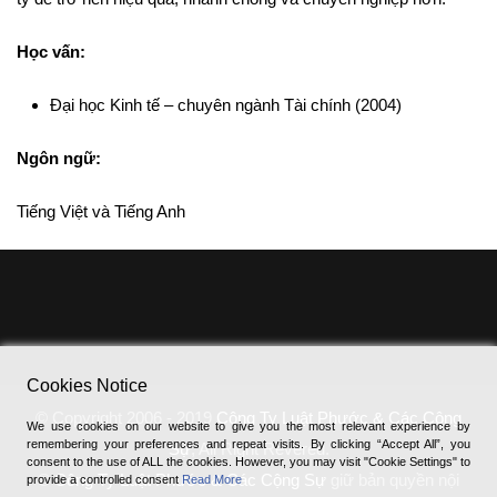
Học vấn:
Đại học Kinh tế – chuyên ngành Tài chính (2004)
Ngôn ngữ:
Tiếng Việt và Tiếng Anh
Cookies Notice
© Copyright 2006 - 2019
Công Ty Luật Phước & Các Cộng
We use cookies on our website to give you the most relevant experience by
remembering your preferences and repeat visits. By clicking “Accept All”, you
Sự
, All Right Revered.
consent to the use of ALL the cookies. However, you may visit "Cookie Settings" to
®
Công Ty Luật Phước & Các Cộng Sự
giữ bản quyền nội
provide a controlled consent
Read More