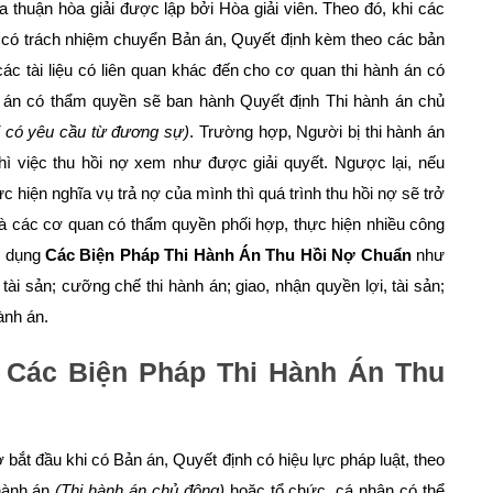
 thuận hòa giải được lập bởi Hòa giải viên. Theo đó, khi các
án có trách nhiệm chuyển Bản án, Quyết định kèm theo các bản
các tài liệu có liên quan khác đến cho cơ quan thi hành án có
h án có thẩm quyền sẽ ban hành Quyết định Thi hành án chủ
i có yêu cầu từ đương sự)
. Trường hợp, Người bị thi hành án
thì việc thu hồi nợ xem như được giải quyết. Ngược lại, nếu
 hiện nghĩa vụ trả nợ của mình thì quá trình thu hồi nợ sẽ trở
và các cơ quan có thẩm quyền phối hợp, thực hiện nhiều công
p dụng
Các Biện Pháp Thi Hành Án Thu Hồi Nợ Chuẩn
như
 tài sản; cưỡng chế thi hành án; giao, nhận quyền lợi, tài sản;
hành án.
Các Biện Pháp Thi Hành Án Thu
ợ bắt đầu khi có Bản án, Quyết định có hiệu lực pháp luật, theo
 hành án
(Thi hành án chủ động)
hoặc tổ chức, cá nhân có thể