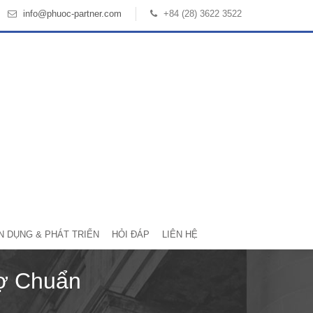
info@phuoc-partner.com
+84 (28) 3622 3522
N DỤNG & PHÁT TRIỂN
HỎI ĐÁP
LIÊN HỆ
Nợ Chuẩn