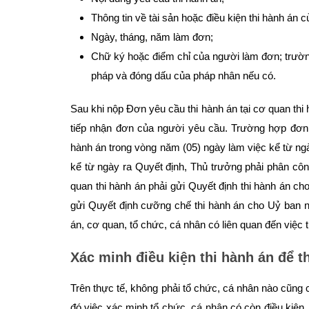
Thông tin về tài sản hoặc điều kiện thi hành án c
Ngày, tháng, năm làm đơn;
Chữ ký hoặc điểm chỉ của người làm đơn; trường
pháp và đóng dấu của pháp nhân nếu có.
Sau khi nộp Đơn yêu cầu thi hành án tại cơ quan thi
tiếp nhận đơn của người yêu cầu. Trường hợp đơn h
hành án trong vòng năm (05) ngày làm việc kể từ ng
kể từ ngày ra Quyết định, Thủ trưởng phải phân côn
quan thi hành án phải gửi Quyết định thi hành án c
gửi Quyết định cưỡng chế thi hành án cho Uỷ ban n
án, cơ quan, tổ chức, cá nhân có liên quan đến việc 
Xác minh điều kiện
thi hành án để t
Trên thực tế, không phải tổ chức, cá nhân nào cũng
đó việc xác minh tổ chức, cá nhân có còn điều kiện,