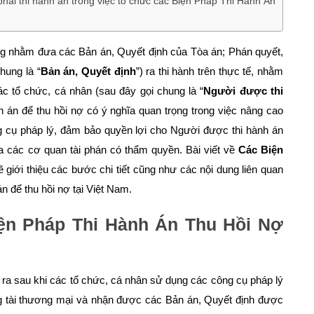
phải thi hành án trong việc tổ chức các Biện Pháp Thi Hành Án
ộng nhằm đưa các Bản án, Quyết định của Tòa án; Phán quyết,
hung là “
Bản án, Quyết định
”) ra thi hành trên thực tế, nhằm
c tổ chức, cá nhân (sau đây gọi chung là “
Người được thi
nh án để thu hồi nợ có ý nghĩa quan trọng trong việc nâng cao
ông cụ pháp lý, đảm bảo quyền lợi cho Người được thi hành án
a các cơ quan tài phán có thẩm quyền. Bài viết về
Các Biện
 giới thiệu các bước chi tiết cũng như các nội dung liên quan
n để thu hồi nợ tại Việt Nam.
ện Pháp Thi Hành Án Thu Hồi Nợ
ễn ra sau khi các tổ chức, cá nhân sử dụng các công cụ pháp lý
ọng tài thương mại và nhận được các Bản án, Quyết định được