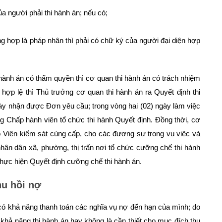
ủa người phải thi hành án; nếu có;
 hợp là pháp nhân thì phải có chữ ký của người đại diện hợp
 hành án có thẩm quyền thì cơ quan thi hành án có trách nhiệm
ợp lệ thì Thủ trưởng cơ quan thi hành án ra Quyết định thi
ày nhận được Đơn yêu cầu; trong vòng hai (02) ngày làm việc
g Chấp hành viên tổ chức thi hành Quyết định. Đồng thời, cơ
ho Viện kiểm sát cùng cấp, cho các đương sự trong vụ việc và
hân dân xã, phường, thị trấn nơi tổ chức cưỡng chế thi hành
thực hiện Quyết định cưỡng chế thi hành án.
hu hồi nợ
 có khả năng thanh toán các nghĩa vụ nợ đến hạn của mình; do
 khả năng thi hành án hay không là cần thiết cho mục đích thu