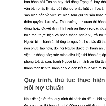
ban hành bởi Tòa án hay Hội đồng Trọng tài hay thỏa
văn bản pháp lý này có hiệu lực pháp luật thì Tòa 
sao biên bản về việc kê biên, tạm giữ tài sản hoặc 
thẩm quyền. Lúc này, Thủ trưởng cơ quan thi hàn
động hoặc Quyết định Thi hành án theo yêu cầu
(kh
hợp tác, thực hiện và hoàn thành nghĩa vụ trả nợ 
Người bị thi hành án không tự nguyện, hợp tác để thực
nên phức tạp hơn, đòi hỏi Người được thi hành án 
việc từ thông báo; xác minh điều kiện thi hành án; á
phong toả tài sản, tránh Người bị thi hành án tẩu tán
thanh toán tiền thi hành án v.v. đến kết thúc việc thi 
Quy trình, thủ tục thực hiện
Hồi Nợ Chuẩn
Như đề cập ở trên, quy trình thi hành án để thu hồi n
đó, cơ quan thi hành án chủ động ra quyết định thi