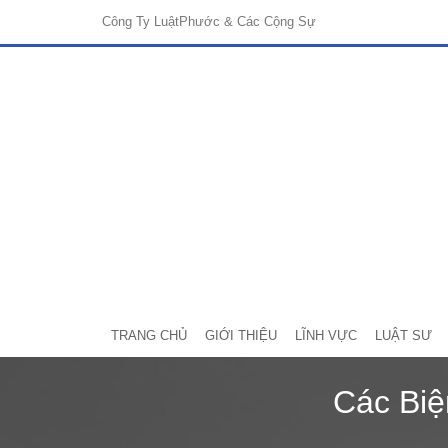
Công Ty Luật
Phước & Các Cộng Sự
TRANG CHỦ
GIỚI THIỆU
LĨNH VỰC
LUẬT SƯ
Các Biệ