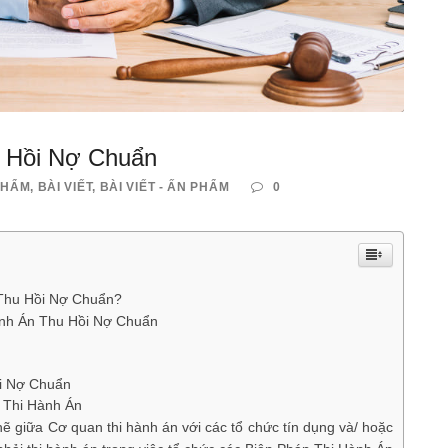
u Hồi Nợ Chuẩn
PHẨM
,
BÀI VIẾT
,
BÀI VIẾT - ẤN PHẨM
0
 Thu Hồi Nợ Chuẩn?
Hành Án Thu Hồi Nợ Chuẩn
i Nợ Chuẩn
c Thi Hành Án
ẽ giữa Cơ quan thi hành án với các tổ chức tín dụng và/ hoặc