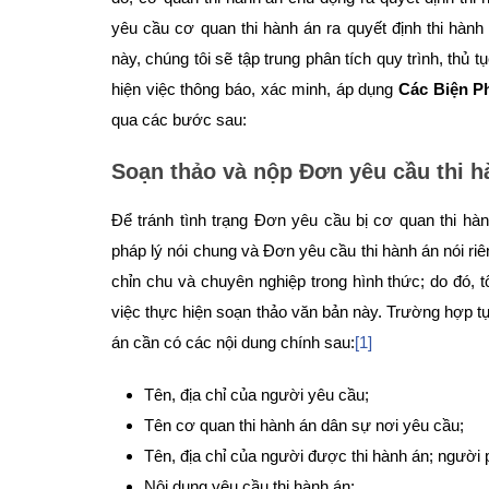
yêu cầu cơ quan thi hành án ra quyết định thi hàn
này, chúng tôi sẽ tập trung phân tích quy trình, thủ 
hiện việc thông báo, xác minh, áp dụng
Các Biện P
qua các bước sau:
Soạn thảo và nộp Đơn yêu cầu thi h
Để tránh tình trạng Đơn yêu cầu bị cơ quan thi hà
pháp lý nói chung và Đơn yêu cầu thi hành án nói riê
chỉn chu và chuyên nghiệp trong hình thức; do đó, t
việc thực hiện soạn thảo văn bản này. Trường hợp tự
án cần có các nội dung chính sau:
[1]
Tên, địa chỉ của người yêu cầu;
Tên cơ quan thi hành án dân sự nơi yêu cầu;
Tên, địa chỉ của người được thi hành án; người p
Nội dung yêu cầu thi hành án;