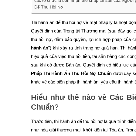
các tổ chức là bên nhận thế chấp tài sản của Người 
Để Thu Hồi Nợ
Thi hành án để thu hồi nợ về mặt pháp lý là hoạt đ
Quyết định của Trọng tài Thương mại (sau đây gọi c
thu hồi nợ, đảm bảo quyền, lợi ích hợp pháp của cá
hành án
”) khi xảy ra tình trạng nợ quá hạn. Thi hà
hiệu quả của việc thu hồi tiền, tài sản bằng các c
sau khi có được Bản án, Quyết định có hiệu lực củ
Pháp Thi Hành Án Thu Hồi Nợ Chuẩn
dưới đây sẽ
khác về các biện pháp thi hành án, yêu cầu thi hành á
Hiểu như thế nào về
Các Bi
Chuẩn
?
Trước tiên, thi hành án để thu hồi nợ là quá trình di
như hòa giải thương mại, khởi kiện tại Tòa án, Tr