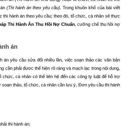
h án
(Thi hành án theo yêu cầu)
. Trong khuôn khổ của bài viết
tục thi hành án theo yêu cầu; theo đó, tổ chức, cá nhân sẽ thực
háp Thi Hành Án Thu Hồi Nợ Chuẩn
, cưỡng chế thu hồi nợ
ành án
nh án yêu cầu sửa đổi nhiều lần, việc soạn thảo các văn bản
ng cần phải được thể hiện rõ ràng và mạch lạc trong nội dung,
ổ chức, cá nhân có thể liên hệ đến các công ty luật để hỗ trợ
 soạn thảo, tổ chức, cá nhân cần lưu ý, Đơn yêu cầu thi hành
hải thi hành án;