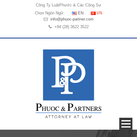
Công Ty Luật
Phước & Các Cộng Sự
Chọn Ngôn Ngữ:
EN
VN
info@phuoc-partner.com
+84 (28) 3622 3522