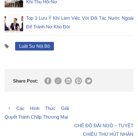
Khi Thu Hồi Nợ
Top 3 Lưu Ý Khi Làm Việc Với Đối Tác Nước Ngoài
Để Tránh Nợ Khó Đòi
Luật Sư Nội Bộ
Share Post:
Các Hình Thức Giải
Quyết Tranh Chấp Thương Mại
CHẾ ĐỘ ĐÃI NGỘ – TUYỆT
CHIÊU THU HÚT NHÂN