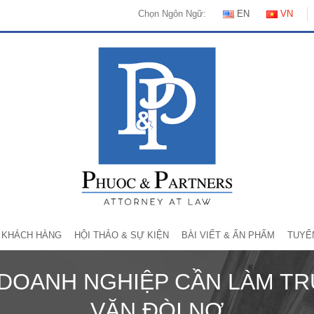
Chọn Ngôn Ngữ:
EN
VN
KHÁCH HÀNG
HỘI THẢO & SỰ KIỆN
BÀI VIẾT & ẤN PHẨM
TUYỂ
C DOANH NGHIỆP CẦN LÀM T
VĂN ĐÒI NỢ