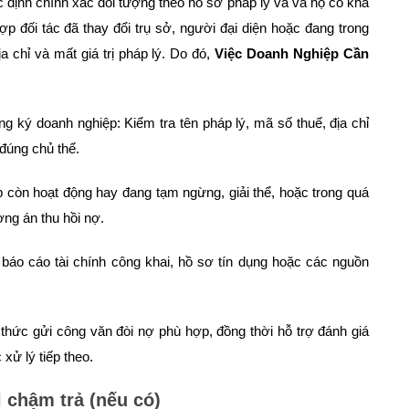
 định chính xác đối tượng theo hồ sơ pháp lý và và họ có khả
p đối tác đã thay đổi trụ sở, người đại diện hoặc đang trong
ịa chỉ và mất giá trị pháp lý. Do đó,
Việc Doanh Nghiệp Cần
ng ký doanh nghiệp: Kiểm tra tên pháp lý, mã số thuế, địa chỉ
 đúng chủ thể.
p còn hoạt động hay đang tạm ngừng, giải thể, hoặc trong quá
ơng án thu hồi nợ.
m báo cáo tài chính công khai, hồ sơ tín dụng hoặc các nguồn
thức gửi công văn đòi nợ phù hợp, đồng thời hỗ trợ đánh giá
xử lý tiếp theo.
i chậm trả (nếu có)