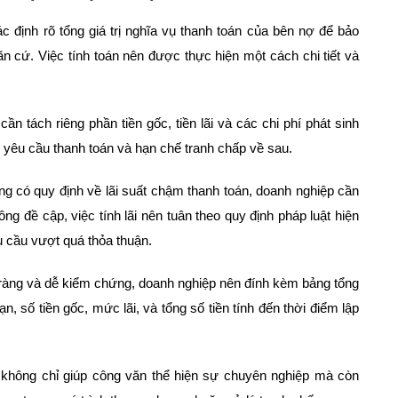
c định rõ tổng giá trị nghĩa vụ thanh toán của bên nợ để bảo
n cứ. Việc tính toán nên được thực hiện một cách chi tiết và
n tách riêng phần tiền gốc, tiền lãi và các chi phí phát sinh
i yêu cầu thanh toán và hạn chế tranh chấp về sau.
g có quy định về lãi suất chậm thanh toán, doanh nghiệp cần
g đề cập, việc tính lãi nên tuân theo quy định pháp luật hiện
u cầu vượt quá thỏa thuận.
rõ ràng và dễ kiểm chứng, doanh nghiệp nên đính kèm bảng tổng
, số tiền gốc, mức lãi, và tổng số tiền tính đến thời điểm lập
y không chỉ giúp công văn thể hiện sự chuyên nghiệp mà còn