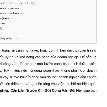
hi Gửi Công Văn Đòi Nợ
đến khoản nợ
chính của bên nợ
ả (nếu có)
toán
lý
hông phản hồi
toán, né tránh nghĩa vụ, hoặc cố tình kéo dài thời gian trả nợ
 đến uy tín và khả năng vận hành của doanh nghiệp. Để bảo vệ
gửi công văn đòi nợ như một bước cảnh báo chính thức trước
ệp. Tuy nhiên, nếu nội dung soạn thảo không phù hợp, doanh
 vì vậy, trước khi gửi công văn đòi nợ, doanh nghiệp cần chuẩn
ể hiện thiện chí và tạo nền tảng cho việc thu hồi nợ hiệu quả.
 Nghiệp Cần Làm Trước Khi Gửi Công Văn Đòi Nợ
, giúp bạn