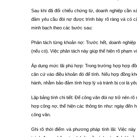
Sau khi đã đối chiếu chứng từ, doanh nghiệp cần xá
đảm yêu cầu đòi nợ được trình bày rõ ràng và có că
minh bạch theo các bước sau:
Phân tách từng khoản nợ: Trước hết, doanh nghiệp cầ
(nếu có). Việc phân tách này giúp thể hiện rõ phạm v
Áp dụng mức lãi phù hợp: Trong trường hợp hợp đồn
căn cứ vào điều khoản đó để tính. Nếu hợp đồng khôn
hành, nhằm bảo đảm tính hợp lý và tránh bị coi là yê
Lập bảng tính chi tiết: Để công văn đòi nợ trở nên 
hợp công nợ, thể hiện các thông tin như: ngày đến hạn
công văn.
Ghi rõ thời điểm và phương pháp tính lãi: Việc nà