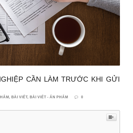
 NGHIỆP CẦN LÀM TRƯỚC KHI GỬI
PHẨM
,
BÀI VIẾT
,
BÀI VIẾT - ẤN PHẨM
0