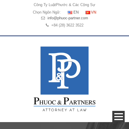
Công Ty Luật
Phước & Các Cộng Sự
Chọn Ngôn Ngữ:
EN
VN
info@phuoc-partner.com
+84 (28) 3622 3522