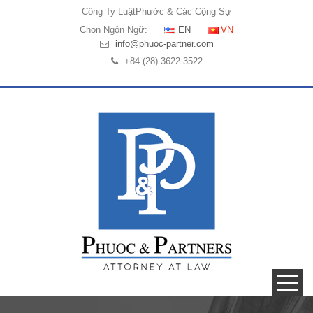
Công Ty Luật
Phước & Các Cộng Sự
Chọn Ngôn Ngữ:
EN
VN
info@phuoc-partner.com
+84 (28) 3622 3522