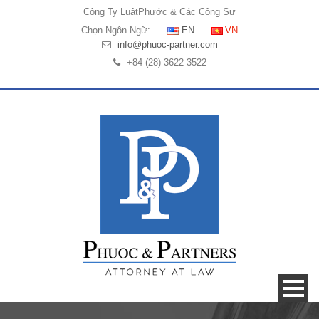
Công Ty Luật
Phước & Các Cộng Sự
Chọn Ngôn Ngữ:
EN
VN
info@phuoc-partner.com
+84 (28) 3622 3522