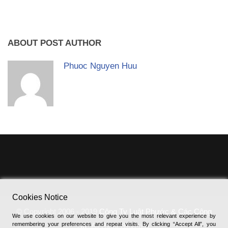
ABOUT POST AUTHOR
Phuoc Nguyen Huu
Cookies Notice
© Copyright 2006 - 2019
Công Ty Luật Phước & Các Cộng
We use cookies on our website to give you the most relevant experience by
remembering your preferences and repeat visits. By clicking “Accept All”, you
Sự
, All Right Revered.