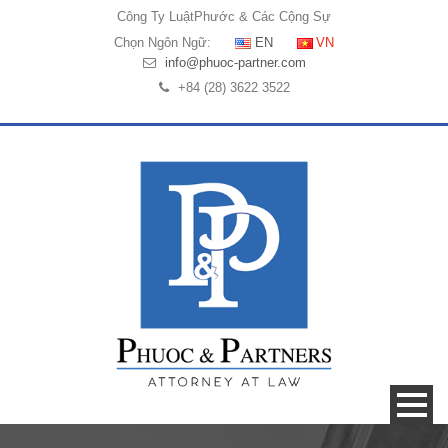
Công Ty Luật
Phước & Các Cộng Sự
Chọn Ngôn Ngữ:
EN
VN
info@phuoc-partner.com
+84 (28) 3622 3522