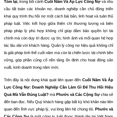
Tóm lại,
trong bối cảnh
Cuối Năm Và Áp Lực Công Nợ
và nhu
cầu tất toán các khoản nợ, doanh nghiệp cần chủ động triển
khai quy trình thu hồi nợ một cách bài bản, linh hoạt và tuân thủ
pháp luật. Việc kết hợp giữa thiện chí thương lượng và biện
pháp pháp lý phù hợp không chỉ giúp đảm bảo quyền lợi tài
chính mà còn duy trì được uy tín, hình ảnh và mối quan hệ hợp
tác lâu dài với khách hàng. Quản lý công nợ hiệu quả không chỉ
là giải pháp tình thế cuối năm mà còn là chiến lược tài chính bền
vững, góp phần củng cố nền tảng ổn định cho hoạt động sản
xuất, kinh doanh trong năm mới.
Trên đây là nội dung khái quát liên quan đến
Cuối Năm Và Áp
Lực Công Nợ: Doanh Nghiệp Cần Làm Gì Để Thu Hồi Hiệu
Quả Mà Vẫn Đúng Luật?
mà
Phước và Các Cộng Sự
chia sẻ
đến bạn đọc. Nếu Quý khách hàng gặp bất kỳ khó khăn nào liên
quan đến lĩnh vực pháp lý, vui lòng liên hệ chúng tôi.
Phước và
Các Cộng Sự
là một công ty luật được thành lập tại Việt Nam