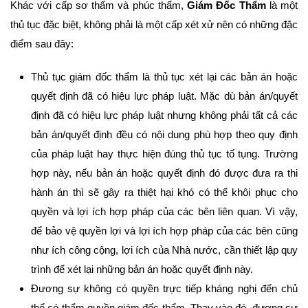
Khác với cấp sơ thẩm và phúc thẩm,
Giám Đốc Thẩm
là một
thủ tục đặc biệt, không phải là một cấp xét xử nên có những đặc
điểm sau đây:
Thủ tục giám đốc thẩm là thủ tục xét lại các bản án hoặc
quyết định đã có hiệu lực pháp luật. Mặc dù bản án/quyết
định đã có hiệu lực pháp luật nhưng không phải tất cả các
bản án/quyết định đều có nội dung phù hợp theo quy định
của pháp luật hay thực hiện đúng thủ tục tố tụng. Trường
hợp này, nếu bản án hoặc quyết định đó được đưa ra thi
hành án thì sẽ gây ra thiệt hại khó có thể khôi phục cho
quyền và lợi ích hợp pháp của các bên liên quan. Vì vậy,
để bảo vệ quyền lợi và lợi ích hợp pháp của các bên cũng
như ích công cộng, lợi ích của Nhà nước, cần thiết lập quy
trình để xét lại những bản án hoặc quyết định này.
Đương sự không có quyền trực tiếp kháng nghị đến chủ
thể có thẩm quyền giám đốc thẩm. Thay vào đó, đương sự