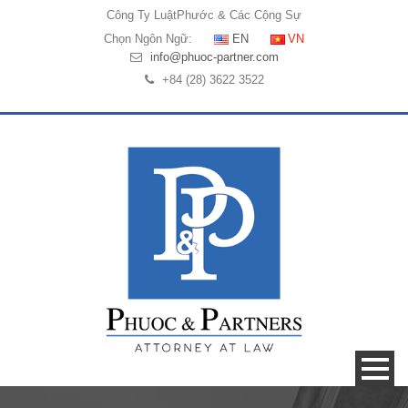
Công Ty Luật
Phước & Các Cộng Sự
Chọn Ngôn Ngữ:
EN
VN
info@phuoc-partner.com
+84 (28) 3622 3522