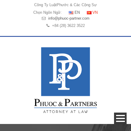
Công Ty Luật
Phước & Các Cộng Sự
Chọn Ngôn Ngữ:
EN
VN
info@phuoc-partner.com
+84 (28) 3622 3522