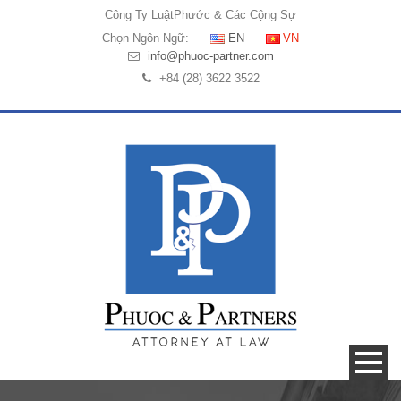
Công Ty Luật
Phước & Các Cộng Sự
Chọn Ngôn Ngữ:
EN
VN
info@phuoc-partner.com
+84 (28) 3622 3522