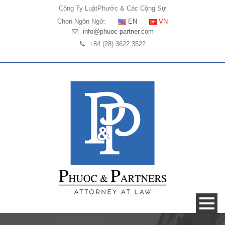
Công Ty Luật
Phước & Các Cộng Sự
Chọn Ngôn Ngữ:
EN
VN
info@phuoc-partner.com
+84 (28) 3622 3522