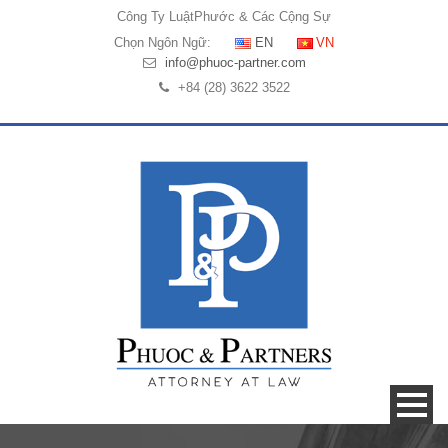
Công Ty Luật
Phước & Các Cộng Sự
Chọn Ngôn Ngữ:
EN
VN
info@phuoc-partner.com
+84 (28) 3622 3522