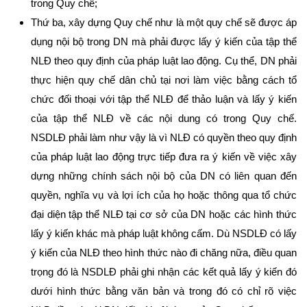
trong Quy chế;
Thứ ba, xây dựng Quy chế như là một quy chế sẽ được áp
dụng nội bộ trong DN mà phải được lấy ý kiến của tập thể
NLĐ theo quy định của pháp luật lao động. Cụ thể, DN phải
thực hiện quy chế dân chủ tại nơi làm việc bằng cách tổ
chức đối thoại với tập thể NLĐ để thảo luận và lấy ý kiến
của tập thể NLĐ về các nội dung có trong Quy chế.
NSDLĐ phải làm như vậy là vì NLĐ có quyền theo quy định
của pháp luật lao động trực tiếp đưa ra ý kiến về việc xây
dựng những chính sách nội bộ của DN có liên quan đến
quyền, nghĩa vụ và lợi ích của họ hoặc thông qua tổ chức
đại diện tập thể NLĐ tại cơ sở của DN hoặc các hình thức
lấy ý kiến khác mà pháp luật không cấm. Dù NSDLĐ có lấy
ý kiến của NLĐ theo hình thức nào đi chăng nữa, điều quan
trọng đó là NSDLĐ phải ghi nhận các kết quả lấy ý kiến đó
dưới hình thức bằng văn bản và trong đó có chỉ rõ việc