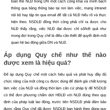
toàn thể NLĐ trong DN một cách công khai và minh bạch
thông qua bảng thông báo tại nơi làm việc, mạng intranet
nội bộ hay tập tin qua email để tất cả NLĐ hiểu rõ và thực
hiện theo. NSDLĐ đồng thời cũng phải chỉ ra được cho
NLĐ thấy rằng, việc NLĐ đạt được chỉ số/kết quả như
mong đợi trong Quy chế là điều cần thiết để quyết định mối
quan hệ lao động giữa DN và NLĐ.
Áp dụng Quy chế
như
thế nào
được xem
là hiệu quả?
Để áp dụng Quy chế một cách hiệu quả và phát huy đầy đủ
chức năng của một công cụ được dùng để đánh giá chất lượng
làm việc của NLĐ và đồng thời làm căn cứ pháp lý để NSDLĐ
có thể đơn phương chấm dứt HĐLĐ với NLĐ đúng theo quy
định của pháp luật lao động, trước tiên NSDLĐ phải đảm bảo
được rằng Quy chế đã được NSDLĐ ban hành theo đúng quy