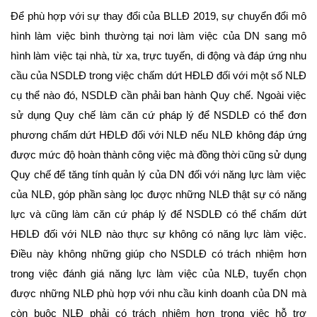
Để phù hợp với sự thay đổi của BLLĐ 2019, sự chuyển đổi mô
hình làm việc bình thường tại nơi làm việc của DN sang mô
hình làm việc tại nhà, từ xa, trực tuyến, di động và đáp ứng nhu
cầu của NSDLĐ trong việc chấm dứt HĐLĐ đối với một số NLĐ
cụ thể nào đó, NSDLĐ cần phải ban hành Quy chế. Ngoài việc
sử dụng Quy chế làm căn cứ pháp lý để NSDLĐ có thể đơn
phương chấm dứt HĐLĐ đối với NLĐ nếu NLĐ không đáp ứng
được mức độ hoàn thành công việc mà đồng thời cũng sử dụng
Quy chế để tăng tính quản lý của DN đối với năng lực làm việc
của NLĐ, góp phần sàng lọc được những NLĐ thật sự có năng
lực và cũng làm căn cứ pháp lý để NSDLĐ có thể chấm dứt
HĐLĐ đối với NLĐ nào thực sự không có năng lực làm việc.
Điều này không những giúp cho NSDLĐ có trách nhiệm hơn
trong việc đánh giá năng lực làm việc của NLĐ, tuyển chọn
được những NLĐ phù hợp với nhu cầu kinh doanh của DN mà
còn buộc NLĐ phải có trách nhiệm hơn trong việc hỗ trợ