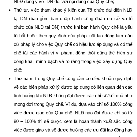
NLĐ đồng ý với DN đối với nội dung của Quy chế;
Thứ tư, việc tham khảo ý kiến của Tổ chức đại diện NLĐ
tại DN (bao gồm ban chấp hành công đoàn cơ sở và tổ
chức của NLĐ tại DN) trước khi ban hành Quy chế là yếu
tố bắt buộc theo quy định của pháp luật lao động làm căn
cứ pháp lý cho việc Quy chế có hiệu lực áp dụng và có thể
chế tài các hành vi vi phạm, đồng thời cũng thể hiện sự
công khai, minh bạch và rõ ràng trong việc xây dựng Quy
chế;
Thứ năm, trong Quy chế cũng cần có điều khoản quy định
về các biện pháp xử lý được áp dụng có liên quan đến các
tình huống khi NLĐ không đạt được các chỉ số/kết quả như
mong đợi trong Quy chế. Ví dụ, dựa vào chỉ số 100% công
việc được giao của Quy chế, NLĐ nào đạt được chỉ số từ
80 – 100% thì sẽ được xem là hoàn thành xuất sắc công
việc được giao và sẽ được hưởng các ưu đãi lao động hay