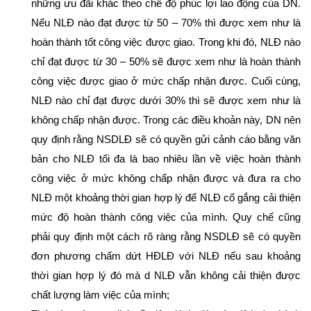
những ưu đãi khác theo chế độ phúc lợi lao động của DN.
Nếu NLĐ nào đạt được từ 50 – 70% thì được xem như là
hoàn thành tốt công việc được giao. Trong khi đó, NLĐ nào
chỉ đạt được từ 30 – 50% sẽ được xem như là hoàn thành
công việc được giao ở mức chấp nhận được. Cuối cùng,
NLĐ nào chỉ đạt được dưới 30% thì sẽ được xem như là
không chấp nhận được. Trong các điều khoản này, DN nên
quy định rằng NSDLĐ sẽ có quyền gửi cảnh cáo bằng văn
bản cho NLĐ tối đa là bao nhiêu lần về việc hoàn thành
công việc ở mức không chấp nhận được và đưa ra cho
NLĐ một khoảng thời gian hợp lý để NLĐ cố gắng cải thiện
mức độ hoàn thành công việc của mình. Quy chế cũng
phải quy định một cách rõ ràng rằng NSDLĐ sẽ có quyền
đơn phương chấm dứt HĐLĐ với NLĐ nếu sau khoảng
thời gian hợp lý đó mà d NLĐ vẫn không cải thiện được
chất lượng làm việc của mình;