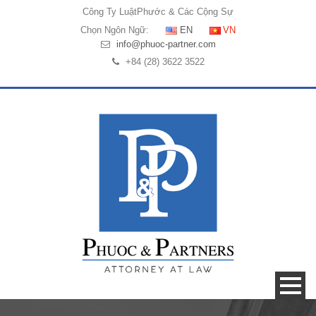
Công Ty Luật
Phước & Các Cộng Sự
Chọn Ngôn Ngữ:
EN
VN
info@phuoc-partner.com
+84 (28) 3622 3522