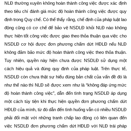
NLĐ thường xuyên không hoàn thành công việc được xác định
theo tiêu chí đánh giá mức độ hoàn thành công việc được quy
định trong Quy chế. Có thể thấy rằng, chế định của pháp luật lao
động cũng có cơ chế để bảo vệ NSDLĐ khỏi NLĐ nào không
thực hiện tốt công việc được giao theo thỏa thuận qua việc cho
NSDLĐ cơ hội được đơn phương chấm dứt HĐLĐ nếu NLĐ
không đảm bảo mức độ hoàn thành công việc theo thỏa thuận.
Tuy nhiên, quyền này hiện chưa được NSDLĐ sử dụng một
cách hiệu quả và đúng quy định của pháp luật. Trên thực tế,
NSDLĐ còn chưa thật sự hiểu đúng bản chất của vấn đề đó là
như thế nào thì NLĐ sẽ được xem như là “không đáp ứng mức
độ hoàn thành công việc”, dẫn đến tình trạng NSDLĐ áp dụng
một cách tùy tiện khi thực hiện quyền đơn phương chấm dứt
HĐLĐ của mình, từ đó dẫn đến tình huống vẫn có nhiều NSDLĐ
phải đối mặt với những tranh chấp lao động có liên quan đến
việc NSDLĐ đơn phương chấm dứt HĐLĐ với NLĐ trái pháp