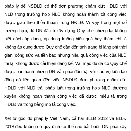
pháp lý để NSDLĐ có thể đơn phương chấm dứt HĐLĐ với
NLĐ trong trường hợp NLĐ không hoàn thành tốt công việc
được giao theo thỏa thuận trong HĐLĐ. Vì vậy trong một số
trường hợp, dù DN đã có xây dựng Quy chế nhưng lại không
biết cách áp dụng, áp dụng không hiệu quả hay thậm chí là
không áp dụng được Quy chế dẫn đến tình trạng bị lãng phí thời
gian, công sức và tiền bạc nhưng hiệu quả công việc của NLĐ
thì lại không được cải thiện đáng kể. Và, mặc dù đã có Quy chế
được ban hành nhưng DN vẫn phải đối mặt với các vụ kiện lao
động có liên quan đến việc NSDLĐ đơn phương chấm dứt
HĐLĐ với NLĐ trái pháp luật trong trường hợp NLĐ thường
xuyên không hoàn thành công việc đã được miêu tả trong
HĐLĐ và trong bảng mô tả công việc.
Xét từ góc độ pháp lý Việt Nam, cả hai BLLĐ 2012 và BLLĐ
2019 đều không có quy định cụ thể nào bắt buộc DN phải xây