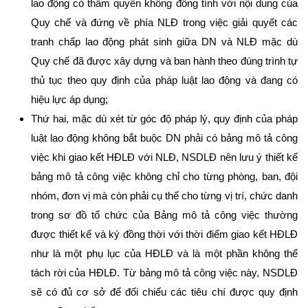
lao động có thẩm quyền không đồng tình với nội dung của
Quy chế và đứng về phía NLĐ trong việc giải quyết các
tranh chấp lao động phát sinh giữa DN và NLĐ mặc dù
Quy chế đã được xây dựng và ban hành theo đúng trình tự
thủ tục theo quy định của pháp luật lao động và đang có
hiệu lực áp dụng;
Thứ hai, mặc dù xét từ góc độ pháp lý, quy định của pháp
luật lao động không bắt buộc DN phải có bảng mô tả công
việc khi giao kết HĐLĐ với NLĐ, NSDLĐ nên lưu ý thiết kế
bảng mô tả công việc không chỉ cho từng phòng, ban, đội
nhóm, đơn vị mà còn phải cụ thể cho từng vị trí, chức danh
trong sơ đồ tổ chức của Bảng mô tả công việc thường
được thiết kế và ký đồng thời với thời điểm giao kết HĐLĐ
như là một phụ lục của HĐLĐ và là một phần không thể
tách rời của HĐLĐ. Từ bảng mô tả công việc này, NSDLĐ
sẽ có đủ cơ sở để đối chiếu các tiêu chí được quy định