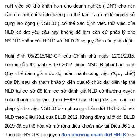
nghỉ việc sẽ khó khăn hơn cho doanh nghiệp (“DN”) cho nên
cần có một chỉ số đo lường cụ thể làm căn cứ để người sử
dụng lao động (“NSDLĐ”) có thể xác định việc thử việc của
NLĐ có đạt yêu cầu hay không để làm căn cứ pháp lý cho
NSDLĐ chấm dứt HĐLĐ với NLĐ đúng quy định của pháp luật.
Nghị định 05/2015/NĐ-CP của Chính phủ ngày 12/01/2015,
hướng dẫn thi hành BLLĐ 2012 buộc NSDLĐ phải ban hành
Quy chế đánh giá mức độ hoàn thành công việc (“Quy chế”)
của DN sau khi tham khảo ý kiến của tổ chức đại diện tập thể
NLĐ tại cơ sở để làm cơ sở đánh giá NLĐ có thường xuyên
hoàn thành công việc theo HĐLĐ hay không để làm căn cứ
pháp lý cho việc NSDLĐ đơn phương chấm dứt HĐLĐ đối với
NLĐ theo Điều 38.1 của BLLĐ 2012. Không dừng lại ở đó, BLLĐ
2019 đã cụ thể hóa và mở rộng điều khoản này tại Điều 36.1.a.
Theo đó, NSDLĐ có quyền
đơn phương chấm dứt HĐLĐ
nếu