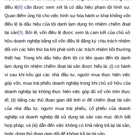
điều lệ
[8]
cần được xem xét là có dấu hiệu phạm tội hình sự.
Quan điểm ủng hộ cho việc hình sự hóa hành vi khai khống vốn
điều lệ là dấu hiệu của tội danh lạm dụng tín nhiệm chiếm đoạt
tài sản
[9]
. Bởi lẽ, vốn điều lệ được xem là cam kết của chủ sở
hữu doanh nghiệp bằng số vốn điều lệ đăng ký chịu trách nhiệm
đối với các bên thứ ba khi phát sinh các trách nhiệm bồi thường
thiệt hại. Trong khi dấu hiệu định tội có liên quan đến tội danh
lạm dụng tín nhiệm chiếm đoạt tài sản được hiểu là: (i) có hành
vi sau khi kêu gọi các nhà đầu tư, người mua thực hiện việc
góp vốn, mua trái phiếu doanh nghiệp trong khi chủ sở hữu của
doanh nghiệp lại không thực hiên việc góp đủ số vốn trên thực
tế; (ii) bằng các thủ đoạn gian dối tinh vi để chiếm đoạt tài sản
của nhà đầu tư, người mua trái phiếu, cổ phiếu của doanh
nghiệp và doanh nghiệp đã sử dụng tài sản vào mục đích bất
hợp pháp; và (iii) dẫn đến việc không có khả năng trả lại tài sản,
hoặc dùng thủ đoạn gian dối để không trả lại tài sản.