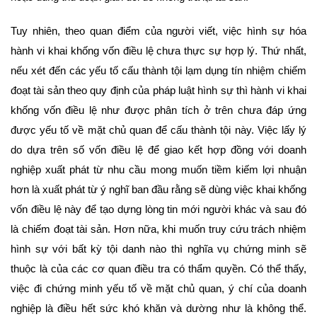
Tuy nhiên, theo quan điểm của người viết, việc hình sự hóa
hành vi khai khống vốn điều lệ chưa thực sự hợp lý. Thứ nhất,
nếu xét đến các yếu tố cấu thành tội lạm dụng tín nhiệm chiếm
đoạt tài sản theo quy định của pháp luật hình sự thì hành vi khai
khống vốn điều lệ như được phân tích ở trên chưa đáp ứng
được yếu tố về mặt chủ quan để cấu thành tội này. Việc lấy lý
do dựa trên số vốn điều lệ để giao kết hợp đồng với doanh
nghiệp xuất phát từ nhu cầu mong muốn tiềm kiếm lợi nhuận
hơn là xuất phát từ ý nghĩ ban đầu rằng sẽ dùng việc khai khống
vốn điều lệ này để tạo dựng lòng tin mới người khác và sau đó
là chiếm đoạt tài sản. Hơn nữa, khi muốn truy cứu trách nhiệm
hình sự với bất kỳ tội danh nào thì nghĩa vụ chứng minh sẽ
thuộc là của các cơ quan điều tra có thẩm quyền. Có thể thấy,
việc đi chứng minh yếu tố về mặt chủ quan, ý chí của doanh
nghiệp là điều hết sức khó khăn và dường như là không thể.