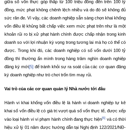
giữa số vốn thực góp thấp từ 100 triệu đồng đến trên 100 tỷ
đồng, mức phạt không chênh lệch nhiều và do đó sẽ không đủ
sức răn đe. Vì vậy, các doanh nghiệp sẵn sàng chọn khai khống
vốn điều lệ khủng bất chấp việc xem mức phạt trên như là một
khoản rủi ro bị xử phạt hành chính được chấp nhận trong kinh
doanh so với lợi nhuận kỳ vọng trong tương lai mà họ có thể có
được. Trong khi đó, các doanh nghiệp có số vốn dưới 100 tỷ
đồng thì thường ẩn mình trong hàng trăm nghìn doanh nghiệp
đăng ký mới
[5]
để tránh khỏi sự ra soát của các cơ quan đăng
ký doanh nghiệp như trò chơi trốn tìm may rủi.
Vai trò của các cơ quan quản lý Nhà nước tới đâu
Hành vi khai khống vốn điều lệ là hành vi doanh nghiệp tự kê
khai số vốn điều lệ có giá trị vượt quá số vốn thực tế, được xếp
[6]
vào loại hành vi vi phạm hành chính đang thực hiện
và có thời
hiệu xử lý 01 năm được hướng dẫn tại Nghị định 122/2021/NĐ-