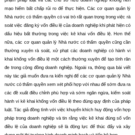
mạo hiểm bất chấp rủi ro để thực hiện. Các cơ quan quản lý
Nhà nước có thẩm quyền có vai trò rất quan trọng trong việc rà
soát việc đăng ký vốn điều lệ của doanh nghiệp khi phát hiện có
dấu hiệu bất thường trong việc kê khai vốn điều lệ. Hơn thế
nữa, các cơ quan quản lý Nhà nước có thẩm quyền cũng cần
thường xuyên rà soát, xử phạt các doanh nghiệp có hành vi
khai khống vốn điều lệ một cách thường xuyên để tạo tính răn
đe trong cộng đồng doanh nghiệp. Ngoài ra, thông qua bài viết
này tác giả muốn đưa ra kiến nghị để các cơ quan quản lý Nhà
nước có thẩm quyền xem xét phối hợp với nhau để sớm đưa ra
các đề xuất điều chỉnh phù hợp và sớm ngăn ngừa, kiểm soát
hành vi kê khai khống vốn điều lệ theo đúng quy định của pháp
luật. Tác giả đồng tình với việc khuyến khích huy động vốn hợp
pháp trong doanh nghiệp và tin rằng việc kê khai đúng số vốn
điều lệ của doanh nghiệp sẽ là động lực để thúc đẩy và xây
dựng một thị trường kinh doanh minh bạch và tiến bộ hơn.