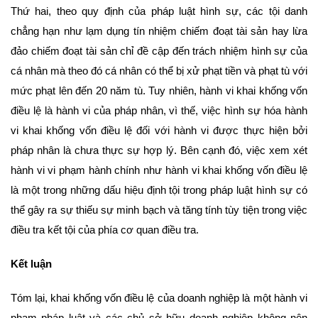
Thứ hai, theo quy định của pháp luật hình sự, các tội danh
chẳng hạn như lạm dụng tín nhiệm chiếm đoạt tài sản hay lừa
đảo chiếm đoạt tài sản chỉ đề cập đến trách nhiệm hình sự của
cá nhân mà theo đó cá nhân có thể bị xử phạt tiền và phạt tù với
mức phạt lên đến 20 năm tù. Tuy nhiên, hành vi khai khống vốn
điều lệ là hành vi của pháp nhân, vì thế, việc hình sự hóa hành
vi khai khống vốn điều lệ đối với hành vi được thực hiện bởi
pháp nhân là chưa thực sự hợp lý. Bên cạnh đó, việc xem xét
hành vi vi phạm hành chính như hành vi khai khống vốn điều lệ
là một trong những dấu hiệu định tội trong pháp luật hình sự có
thể gây ra sự thiếu sự minh bạch và tăng tính tùy tiện trong việc
điều tra kết tội của phía cơ quan điều tra.
Kết luận
Tóm lại, khai khống vốn điều lệ của doanh nghiệp là một hành vi
phạm pháp luật và các chủ sở hữu doanh nghiệp không nên