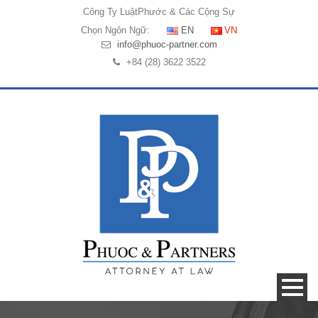
Công Ty Luật
Phước & Các Cộng Sự
Chọn Ngôn Ngữ:
EN
VN
info@phuoc-partner.com
+84 (28) 3622 3522