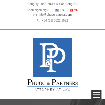
Công Ty Luật
Phước & Các Cộng Sự
Chọn Ngôn Ngữ:
EN
VN
info@phuoc-partner.com
+84 (28) 3622 3522