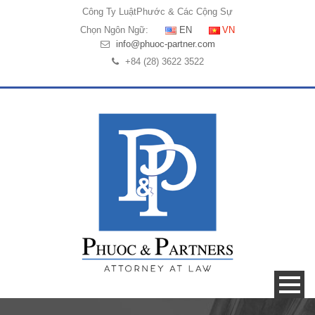
Công Ty Luật
Phước & Các Cộng Sự
Chọn Ngôn Ngữ:
EN
VN
info@phuoc-partner.com
+84 (28) 3622 3522