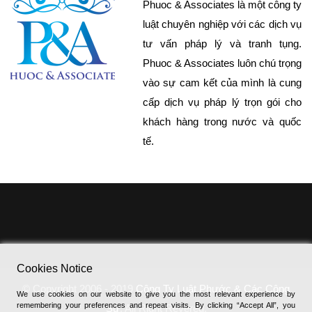
Phuoc & Associates là một công ty
luật chuyên nghiệp với các dịch vụ
tư vấn pháp lý và tranh tụng.
Phuoc & Associates luôn chú trọng
vào sự cam kết của mình là cung
cấp dịch vụ pháp lý trọn gói cho
khách hàng trong nước và quốc
tế.
Cookies Notice
© Copyright 2006 - 2019
Công Ty Luật Phước & Các Cộng
We use cookies on our website to give you the most relevant experience by
remembering your preferences and repeat visits. By clicking “Accept All”, you
Sự
, All Right Revered.