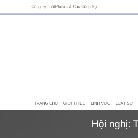
Công Ty Luật
Phước & Các Cộng Sự
TRANG CHỦ
GIỚI THIỆU
LĨNH VỰC
LUẬT SƯ
Hội nghị: 