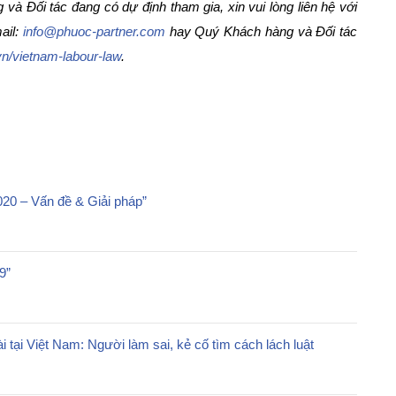
à Đối tác đang có dự định tham gia, xin vui lòng liên hệ với
ail
:
info@phuoc-partner.com
hay Quý Khách hàng và Đối tác
.vn/vietnam-labour-law
.
020 – Vấn đề & Giải pháp”
9”
i tại Việt Nam: Người làm sai, kẻ cố tìm cách lách luật