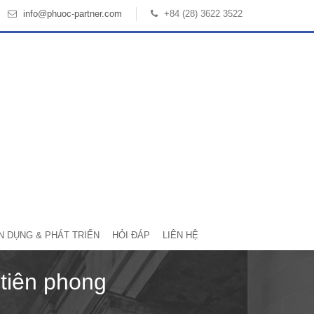
info@phuoc-partner.com
+84 (28) 3622 3522
N DỤNG & PHÁT TRIỂN
HỎI ĐÁP
LIÊN HỆ
 tiên phong