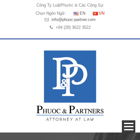
Công Ty Luật
Phước & Các Cộng Sự
Chọn Ngôn Ngữ:
EN
VN
info@phuoc-partner.com
+84 (28) 3622 3522