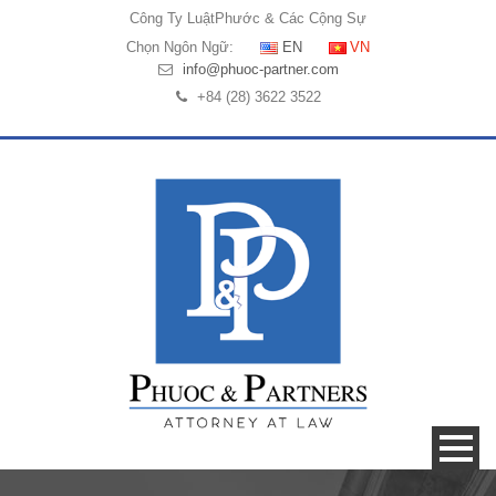
Công Ty Luật
Phước & Các Cộng Sự
Chọn Ngôn Ngữ:
EN
VN
info@phuoc-partner.com
+84 (28) 3622 3522