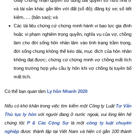
Giấy chứng nhận quyền sử dụng đất quyền sở hữu nhà ở
và tài sản khác gắn liền với đất (sổ đỏ); đăng ký xe; sổ tiết
kiệm, … (bản sao); và
Các tài liệu chứng cứ chứng minh hành vi bạo lực gia đình
hoặc vi phạm nghiêm trọng quyền, nghĩa vụ của vợ, chồng
làm cho đời sống hôn nhân lâm vào tình trạng trầm trọng,
đời sống chung không thể kéo dài, mục đích của hôn nhân
không đạt được; chứng cứ chứng minh vợ chồng mất tích
trong trường hợp yêu cầu ly hôn khi vợ chồng bị tuyên bố
mất tích.
Có thể bạn quan tâm
Ly hôn Nhanh 2020
Nếu có khó khăn trong việc tìm kiếm một Công ty Luật
Tư Vấn
Thủ tục ly hôn
với người đang ở nước ngoài, vui lòng liên hệ
chúng tôi:
P & Các Cộng Sự
là một
công ty luật chuyên
nghiệp
được thành lập tại Việt Nam và hiện có gần 100 thành