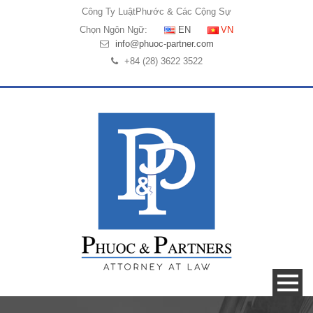
Công Ty Luật
Phước & Các Cộng Sự
Chọn Ngôn Ngữ:
EN
VN
info@phuoc-partner.com
+84 (28) 3622 3522