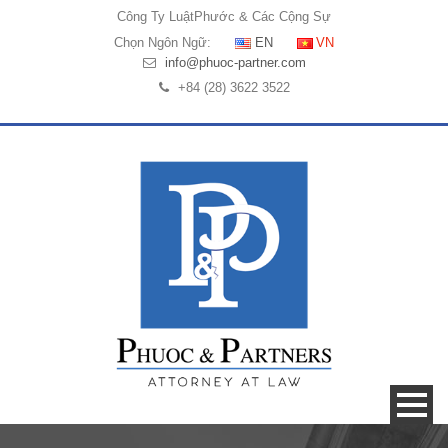
Công Ty Luật
Phước & Các Cộng Sự
Chọn Ngôn Ngữ:
EN
VN
info@phuoc-partner.com
+84 (28) 3622 3522