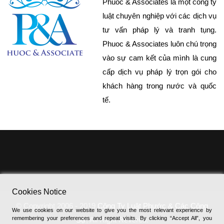
Phuoc & Associates là một công ty
luật chuyên nghiệp với các dịch vụ
tư vấn pháp lý và tranh tụng.
Phuoc & Associates luôn chú trọng
vào sự cam kết của mình là cung
cấp dịch vụ pháp lý trọn gói cho
khách hàng trong nước và quốc
tế.
Cookies Notice
© Copyright 2006 - 2019
Công Ty Luật Phước & Các Cộng
We use cookies on our website to give you the most relevant experience by
remembering your preferences and repeat visits. By clicking “Accept All”, you
Sự
, All Right Revered.