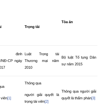
Tòa án
i
Trọng tài
ị định
Luật Trọng tài
Bộ luật Tố tụng Dân
7/NĐ-CP ngày
Thương mại năm
sự năm 2015
017
2010
Thông qua
qua
Thông qua người giải
người giải quyết là
 viên
[1]
quyết là thẩm phán
[3]
trọng tài viên
[2]