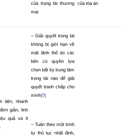
của trọng tài thương
của tòa án
mại
– Giải quyết trọng tài
không bị giới hạn về
mặt lãnh thổ do các
bên có quyền lựa
chọn bất kỳ trung tâm
trọng tài nào để giải
quyết tranh chấp cho
mình
[9]
n tiện, nhanh
đơn giản, linh
iệu quả và ít
– Tuân theo một trình
m
tự thủ tục nhất định,