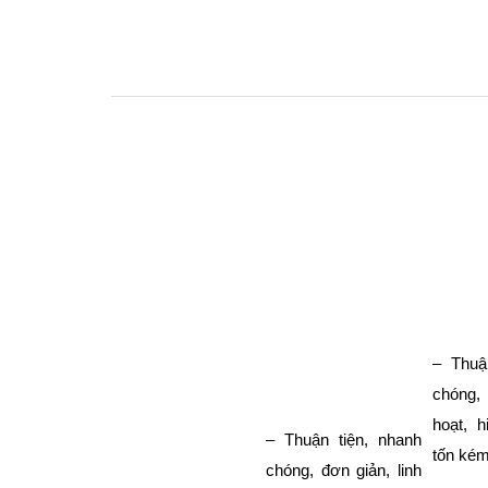
– Thuậ
chóng, 
hoạt, h
– Thuận tiện, nhanh
tốn ké
chóng, đơn giản, linh