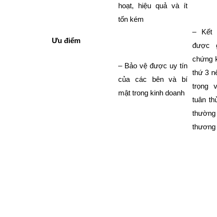
hoạt, hiệu quả và ít
tốn kém
– Kết 
Ưu điểm
được 
chứng k
– Bảo vệ được uy tín
thứ 3 n
của các bên và bí
trọng 
mật trong kinh doanh
tuân th
thườ
thương