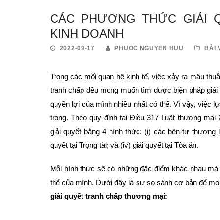
CÁC PHƯƠNG THỨC GIẢI Q
KINH DOANH
2022-09-17
PHUOC NGUYEN HUU
BÀI 
Trong các mối quan hệ kinh tế, việc xảy ra mâu thuẫn
tranh chấp đều mong muốn tìm được biện pháp giải 
quyền lợi của mình nhiều nhất có thể. Vì vậy, việc 
trọng. Theo quy định tại Điều 317 Luật thương mại
giải quyết bằng 4 hình thức: (i) các bên tự thương lư
quyết tại Trọng tài; và (iv) giải quyết tại Tòa án.
Mỗi hình thức sẽ có những đặc điểm khác nhau mà 
thể của mình. Dưới đây là sự so sánh cơ bản để mọ
giải quyết tranh chấp thương mại: