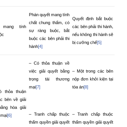
Phán quyết mang tính
Quyết định bắt buộc
chất chung thẩm, có
 mang tính
các bên phải thi hành,
sự ràng buộc, bắt
ộc
nếu không thi hành sẽ
buộc các bên phải thi
bị cưỡng chế
[5]
hành
[4]
– Có thỏa thuận về
việc giải quyết bằng
– Một trong các bên
trọng tài thương
nộp đơn khởi kiện tại
mại
[7]
tòa án
[8]
ó thỏa thuận
c bên về giải
bằng hòa giải
– Tranh chấp thuộc
– Tranh chấp thuộc
 mại
[6]
thẩm quyền giải quyết
thẩm quyền giải quyết