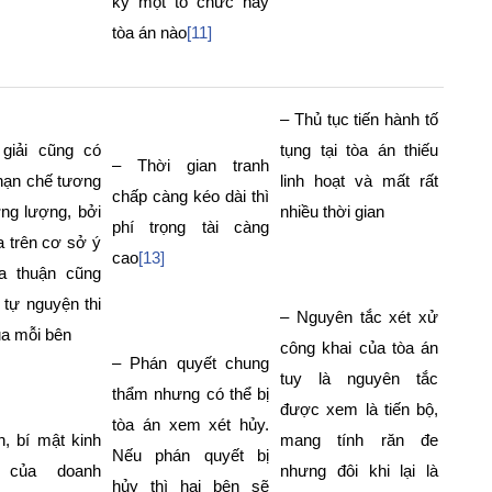
kỳ một tổ chức hay
tòa án nào
[11]
– Thủ tục tiến hành tố
giải cũng có
tụng tại tòa án thiếu
– Thời gian tranh
hạn chế tương
linh hoạt và mất rất
chấp càng kéo dài thì
ng lượng, bởi
nhiều thời gian
phí trọng tài càng
 trên cơ sở ý
cao
[13]
ỏa thuận cũng
tự nguyện thi
– Nguyên tắc xét xử
a mỗi bên
công khai của tòa án
– Phán quyết chung
tuy là nguyên tắc
thẩm nhưng có thể bị
được xem là tiến bộ,
tòa án xem xét hủy.
n, bí mật kinh
mang tính răn đe
Nếu phán quyết bị
 của doanh
nhưng đôi khi lại là
hủy thì hai bên sẽ