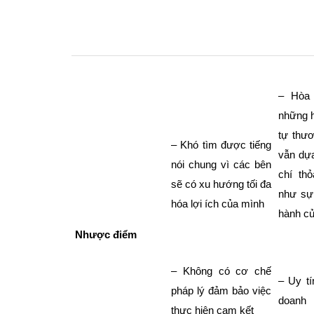
– Hòa 
những 
tự thươ
– Khó tìm được tiếng
vẫn dựa
nói chung vì các bên
chí th
sẽ có xu hướng tối đa
như sự 
hóa lợi ích của mình
hành củ
Nhược điểm
– Không có cơ chế
– Uy tí
pháp lý đảm bảo việc
doanh
thực hiện cam kết