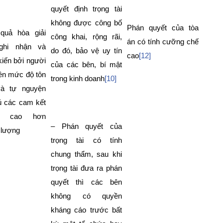
quyết định trọng tài
không được công bố
Phán quyết của tòa
quả hòa giải
công khai, rộng rãi,
án có tính cưỡng chế
ghi nhận và
do đó, bảo vệ uy tín
cao
[12]
iến bởi người
của các bên, bí mật
ên mức độ tôn
trong kinh doanh
[10]
và tự nguyện
ủ các cam kết
ng cao hơn
– Phán quyết của
 lượng
trọng tài có tính
chung thẩm, sau khi
trọng tài đưa ra phán
quyết thì các bên
không có quyền
kháng cáo trước bất