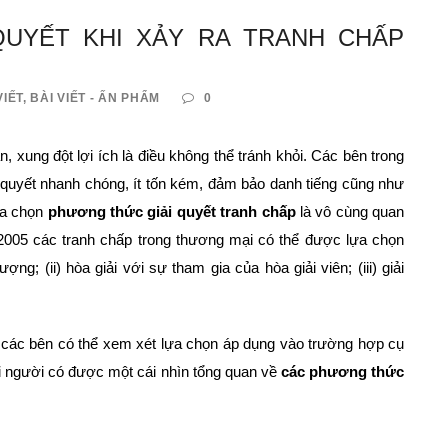
UYẾT KHI XẢY RA TRANH CHẤP
VIẾT
,
BÀI VIẾT - ẤN PHẨM
0
, xung đột lợi ích là điều không thể tránh khỏi. Các bên trong
quyết nhanh chóng, ít tốn kém, đảm bảo danh tiếng cũng như
lựa chọn
phương thức giải quyết tranh chấp
là vô cùng quan
 2005 các tranh chấp trong thương mại có thể được lựa chọn
ợng; (ii) hòa giải với sự tham gia của hòa giải viên; (iii) giải
các bên có thể xem xét lựa chọn áp dụng vào trường hợp cụ
i người có được một cái nhìn tổng quan về
các phương thức