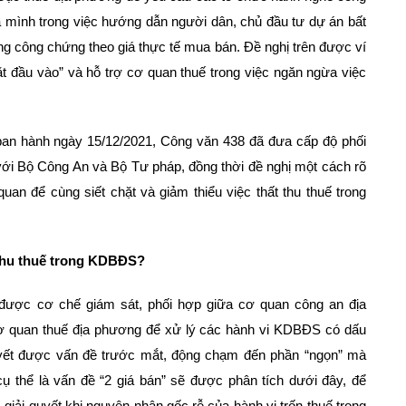
ủa mình trong việc hướng dẫn người dân, chủ đầu tư dự án bất
g công chứng theo giá thực tế mua bán. Đề nghị trên được ví
ặt đầu vào” và hỗ trợ cơ quan thuế trong việc ngăn ngừa việc
an hành ngày 15/12/2021, Công văn 438 đã đưa cấp độ phối
ới Bộ Công An và Bộ Tư pháp, đồng thời đề nghị một cách rõ
an để cùng siết chặt và giảm thiểu việc thất thu thuế trong
 thu thuế trong KDBĐS?
 được cơ chế giám sát, phối hợp giữa cơ quan công an địa
 quan thuế địa phương để xử lý các hành vi KDBĐS có dấu
 quyết được vấn đề trước mắt, động chạm đến phần “ngọn” mà
cụ thể là vấn đề “2 giá bán” sẽ được phân tích dưới đây, để
giải quyết khi nguyên nhân gốc rễ của hành vi trốn thuế trong