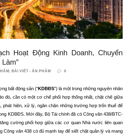
ạch Hoạt Động Kinh Doanh, Chuyển
à Làm”
PHẨM
,
BÀI VIẾT - ẤN PHẨM
0
ợng bất động sản (“
KDBĐS
”) là một trong những nguyên nhân
 do đó, cần có một cơ chế phối hợp thống nhất, chặt chẽ giữa
 phát hiện, xử lý, ngăn chặn những trường hợp trốn thuế để
trong KDBĐS. Mới đây, Bộ Tài chính đã có Công văn 438/BTC-
c tăng cường phối hợp giữa các cơ quan Nhà nước liên quan
ng Công văn 438 có đủ mạnh tay để siết chặt quản lý và mang