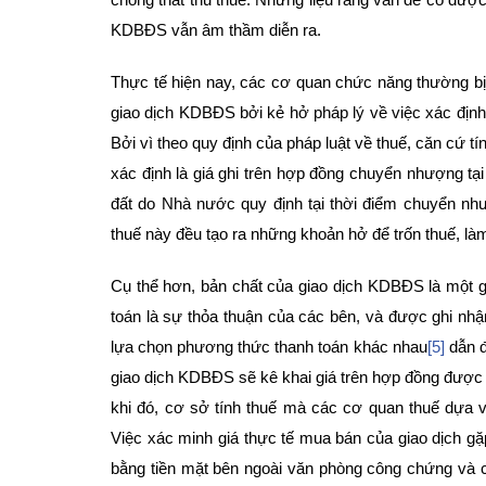
KDBĐS vẫn âm thầm diễn ra.
Thực tế hiện nay, các cơ quan chức năng thường bị l
giao dịch KDBĐS bởi kẻ hở pháp lý về việc xác định 
Bởi vì theo quy định của pháp luật về thuế, căn cứ 
xác định là giá ghi trên hợp đồng chuyển nhượng t
đất do Nhà nước quy định tại thời điểm chuyển n
thuế này đều tạo ra những khoản hở để trốn thuế, là
Cụ thể hơn, bản chất của giao dịch KDBĐS là một g
toán là sự thỏa thuận của các bên, và được ghi nhậ
lựa chọn phương thức thanh toán khác nhau
[5]
dẫn đ
giao dịch KDBĐS sẽ kê khai giá trên hợp đồng được 
khi đó, cơ sở tính thuế mà các cơ quan thuế dựa 
Việc xác minh giá thực tế mua bán của giao dịch gặ
bằng tiền mặt bên ngoài văn phòng công chứng và ch