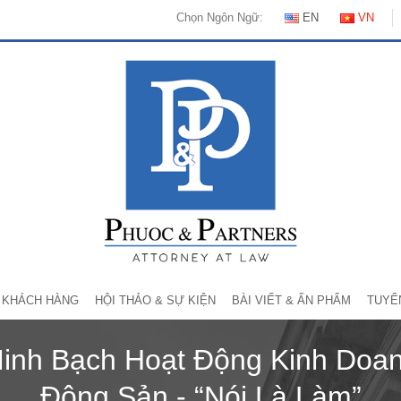
Chọn Ngôn Ngữ:
EN
VN
KHÁCH HÀNG
HỘI THẢO & SỰ KIỆN
BÀI VIẾT & ẤN PHẨM
TUYỂ
Minh Bạch Hoạt Động Kinh Doa
Động Sản - “Nói Là Làm”