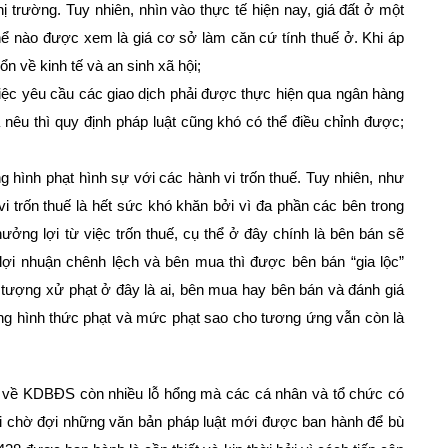
ị trường. Tuy nhiên, nhìn vào thực tế hiện nay, giá đất ở một
ể nào được xem là giá cơ sở làm căn cứ tính thuế ở. Khi áp
n về kinh tế và an sinh xã hội;
ệc yêu cầu các giao dịch phải được thực hiện qua ngân hàng
a nêu thì quy định pháp luật cũng khó có thể điều chỉnh được;
hình phạt hình sự với các hành vi trốn thuế. Tuy nhiên, như
vi trốn thuế là hết sức khó khăn bởi vì đa phần các bên trong
ởng lợi từ việc trốn thuế, cụ thể ở đây chính là bên bán sẽ
lợi nhuận chênh lệch và bên mua thì được bên bán “gia lộc”
 tượng xử phạt ở đây là ai, bên mua hay bên bán và đánh giá
g hình thức phạt và mức phạt sao cho tương ứng vẫn còn là
uật về KDBĐS còn nhiều lỗ hổng mà các cá nhân và tổ chức có
 khi chờ đợi những văn bản pháp luật mới được ban hành để bù