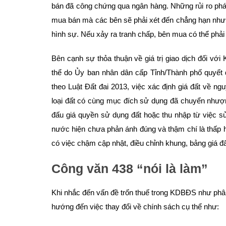
bán đã công chứng qua ngân hàng. Những rủi ro pháp l
mua bán mà các bên sẽ phải xét đến chẳng hạn như p
hình sự. Nếu xảy ra tranh chấp, bên mua có thể phải 
Bên cạnh sự thỏa thuận về giá trị giao dịch đối với 
thể do Ủy ban nhân dân cấp Tỉnh/Thành phố quyết đ
theo Luật Đất đai 2013, việc xác định giá đất về ngu
loại đất có cùng mục đích sử dụng đã chuyển nhượn
đấu giá quyền sử dụng đất hoặc thu nhập từ việc sử
nước hiện chưa phản ánh đúng và thậm chí là thấp hơn
có việc chậm cập nhật, điều chỉnh khung, bảng giá đấ
Công văn 438 “nói là làm”
Khi nhắc đến vấn đề trốn thuế trong KDBĐS như phân
hướng đến việc thay đổi về chính sách cụ thể như: