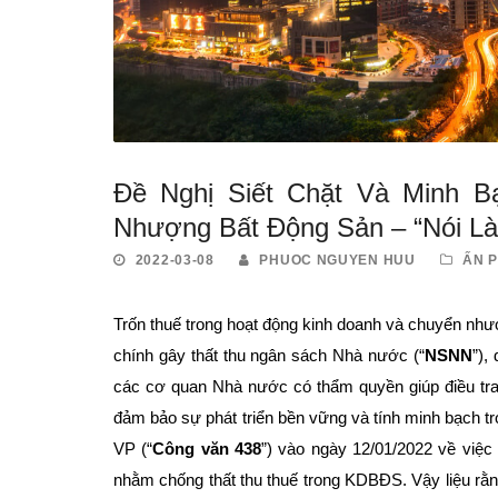
Đề Nghị Siết Chặt Và Minh B
Nhượng Bất Động Sản – “Nói L
2022-03-08
PHUOC NGUYEN HUU
ẤN 
Trốn thuế trong hoạt động kinh doanh và chuyển như
chính gây thất thu ngân sách Nhà nước (“
NSNN
”),
các cơ quan Nhà nước có thẩm quyền giúp điều tra,
đảm bảo sự phát triển bền vững và tính minh bạch 
VP (“
Công văn 438
”) vào ngày 12/01/2022 về việ
nhằm chống thất thu thuế trong KDBĐS. Vậy liệu rằ