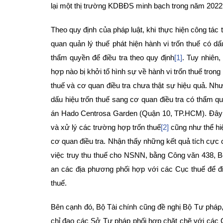
lại một thị trường KDBĐS minh bạch trong năm 2022
Theo quy định của pháp luật, khi thực hiện công tác t
quan quản lý thuế phát hiện hành vi trốn thuế có d
thẩm quyền để điều tra theo quy định
[1]
. Tuy nhiên
hợp nào bị khởi tố hình sự về hành vi trốn thuế tro
thuế và cơ quan điều tra chưa thật sự hiệu quả. N
dấu hiệu trốn thuế sang cơ quan điều tra có thẩm qu
án Hado Centrosa Garden (Quận 10, TP.HCM). Đây 
và xử lý các trường hợp trốn thuế
[2]
cũng như thể hi
cơ quan điều tra. Nhận thấy những kết quả tích cực 
việc truy thu thuế cho NSNN, bằng Công văn 438, B
an các địa phương phối hợp với các Cục thuế để đ
thuế.
Bên cạnh đó, Bộ Tài chính cũng đề nghị Bộ Tư pháp
chỉ đạo các Sở Tư pháp phối hợp chặt chẽ với các