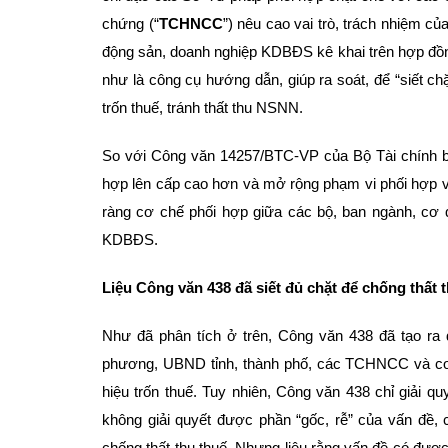
chứng (“
TCHNCC
”) nêu cao vai trò, trách nhiệm c
động sản, doanh nghiệp KDBĐS kê khai trên hợp đồn
như là công cụ hướng dẫn, giúp ra soát, để “siết ch
trốn thuế, tránh thất thu NSNN.
So với Công văn 14257/BTC-VP của Bộ Tài chính b
hợp lên cấp cao hơn và mở rộng phạm vi phối hợp v
ràng cơ chế phối hợp giữa các bộ, ban ngành, cơ qu
KDBĐS.
Liệu Công văn 438 đã siết đủ chặt để chống thất
Như đã phân tích ở trên, Công văn 438 đã tạo ra
phương, UBND tỉnh, thành phố, các TCHNCC và cơ
hiệu trốn thuế. Tuy nhiên, Công văn 438 chỉ giải
không giải quyết được phần “gốc, rễ” của vấn đề, 
chống thất thu thuế. Nhưng liệu rằng vấn đề có được 