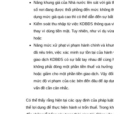
Nâng khung giá của Nhà nước lên sát với giá th
số nơi đang được thổi phồng đến mức không th
dụng mức giá quá cao thì có thể dẫn đến sự bất ổ
Kiểm soát thu nhập từ việc KDBĐS thông qua vi
thay vì dùng tiền mặt. Tuy nhiên, như ví dụ vừ
hoặc
Nâng mức xử phạt vi phạm hành chính và khung 
đã nêu trên, việc xác minh sự tồn tại của hành 
giao dịch KDBĐS có sự bắt tay nhau để cùng hư
không phải đóng một phần tiền thuế và hưởng 
hoặc giảm cho một phần tiền giao dịch. Vậy đối
mức độ vi phạm của các bên đến đâu để áp dụn
vấn đề cần cân nhắc.
Có thể thấy rằng hiện tại các quy định của pháp l
thể lợi dụng để thực hiện hành vi trốn thuế. Trong