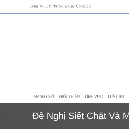
Công Ty Luật
Phước & Các Cộng Sự
TRANG CHỦ
GIỚI THIỆU
LĨNH VỰC
LUẬT SƯ
Đề Nghị Siết Chặt Và 