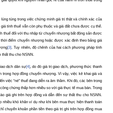
úng túng trong việc chứng minh giá trị thật và chính xác của
giá tính thuế vẫn còn phụ thuộc và giá đất chưa được cụ thể.
tính thuế đối với thu nhập từ chuyển nhượng bất động sản được
ại thời điểm chuyển nhượng hoặc được xác định theo bảng giá
hượng
[3]
. Tuy nhiên, độ chênh của hai cách phương pháp tính
m thất thu cho NSNN.
iao dịch dân sự
[4]
, do đó giá trị giao dịch, phương thức thanh
n trong hợp đồng chuyển nhượng. Vì vậy, việc kê khai giá và
ến việc “né” thuế đang diễn ra âm thầm. Khi đó, các bên trong
công chứng thấp hơn nhiều so với giá thực tế mua bán. Trong
vào giá ghi trên hợp đồng và dẫn đến sự thất thu cho NSNN.
p nhiều khó khăn ví dụ như khi bên mua thực hiện thanh toán
ỉ chuyển khoản phần tiền theo giá trị ghi trên hợp đồng mua