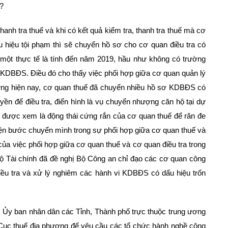
?
hanh tra thuế và khi có kết quả kiểm tra, thanh tra thuế mà cơ
ấu hiệu tội phạm thì sẽ chuyển hồ sơ cho cơ quan điều tra có
, một thực tế là tính đến năm 2019, hầu như không có trường
ng KDBĐS. Điều đó cho thấy việc phối hợp giữa cơ quan quản lý
hưng hiện nay, cơ quan thuế đã chuyển nhiều hồ sơ KDBĐS có
yền để điều tra, điển hình là vụ chuyển nhượng căn hộ tại dự
được xem là động thái cứng rắn của cơ quan thuế để răn đe
ện bước chuyển mình trong sự phối hợp giữa cơ quan thuế và
của việc phối hợp giữa cơ quan thuế và cơ quan điều tra trong
ộ Tài chính đã đề nghị Bộ Công an chỉ đạo các cơ quan công
iều tra và xử lý nghiêm các hành vi KDBĐS có dấu hiệu trốn
, Ủy ban nhân dân các Tỉnh, Thành phố trực thuộc trung ương
 Cục thuế địa phương để yêu cầu các tổ chức hành nghề công