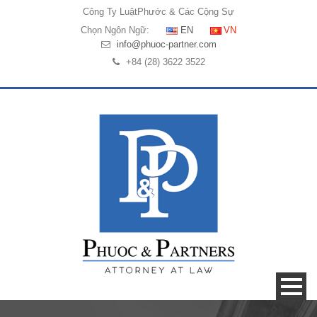
Công Ty Luật
Phước & Các Cộng Sự
Chọn Ngôn Ngữ:
EN
VN
info@phuoc-partner.com
+84 (28) 3622 3522