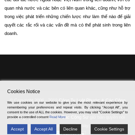
quan nhà nước và các bên có liên quan khác, cũng như hỗ trợ
trong việc phát triển những chiến lược như làm thế nào để giải
quyết các rắc rối và các vấn đề mà có thể phát sinh trong liên
doanh.
Cookies Notice
© Copyright 2006 - 2019
Công Ty Luật Phước & Các Cộng
We use cookies on our website to give you the most relevant experience by
remembering your preferences and repeat visits. By clicking “Accept All”, you
Sự
, All Right Revered.
consent to the use of ALL the cookies. However, you may visit "Cookie Settings" to
®
Công Ty Luật Phước & Các Cộng Sự
giữ bản quyền nội
provide a controlled consent
Read More
dung trên website này.
Accept
Accept All
Decline
Cookie Settings