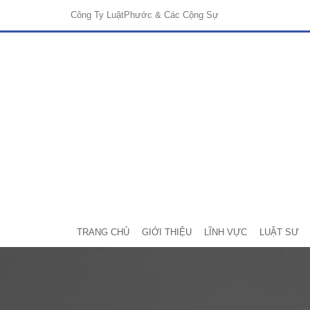
Công Ty Luật
Phước & Các Cộng Sự
TRANG CHỦ
GIỚI THIỆU
LĨNH VỰC
LUẬT SƯ