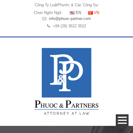
Công Ty Luật
Phước & Các Cộng Sự
Chọn Ngôn Ngữ:
EN
VN
info@phuoc-partner.com
+84 (28) 3622 3522