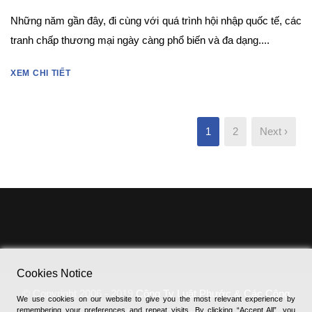
Những năm gần đây, đi cùng với quá trình hội nhập quốc tế, các
tranh chấp thương mại ngày càng phổ biến và đa dạng....
XEM CHI TIẾT
1
2
Next ›
Cookies Notice
© Copyright 2006 - 2019
Công Ty Luật Phước & Các Cộng
We use cookies on our website to give you the most relevant experience by
remembering your preferences and repeat visits. By clicking “Accept All”, you