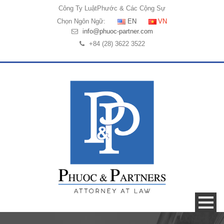
Công Ty Luật
Phước & Các Cộng Sự
Chọn Ngôn Ngữ:
EN
VN
info@phuoc-partner.com
+84 (28) 3622 3522