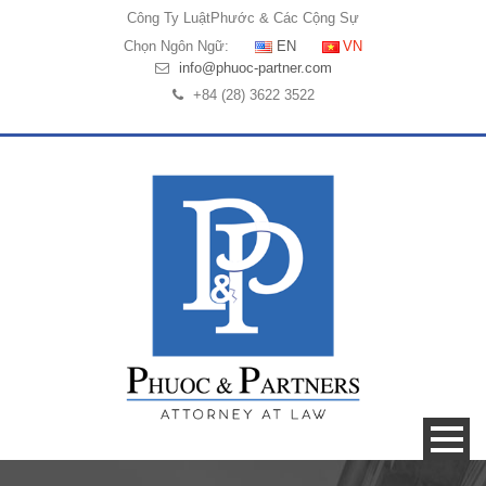
Công Ty Luật
Phước & Các Cộng Sự
Chọn Ngôn Ngữ:
EN
VN
info@phuoc-partner.com
+84 (28) 3622 3522