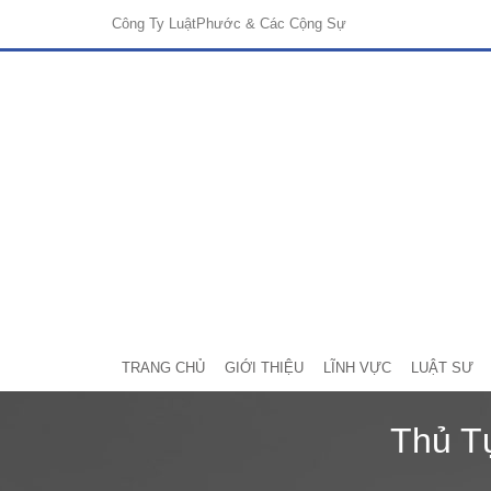
Công Ty Luật
Phước & Các Cộng Sự
TRANG CHỦ
GIỚI THIỆU
LĨNH VỰC
LUẬT SƯ
Thủ T