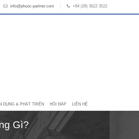
info@phuoc-partner.com
+84 (28) 3622 3522
N DỤNG & PHÁT TRIỂN
HỎI ĐÁP
LIÊN HỆ
ng Gì?