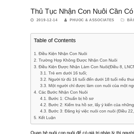
Thủ Tục Nhận Con Nuôi Cần Có
2019-12-14
PHUOC & ASSOCIATES
BÀI
Table of Contents
Điều Kiện Nhận Con Nuôi
Trường Hợp Không Được Nhận Con Nuôi
Điều Kiện Được Nhận Làm Con Nuôi(Điều 8, LNC
Trẻ em dưới 16 tuổi;
Người từ đủ 16 tuổi đến dưới 18 tuổi nếu th
Một người chỉ được làm con nuôi của một ngư
Các Bước Nhận Con Nuôi
Bước 1: Chuẩn bị hồ sơ
Bước 2: Kiểm tra hồ sơ, lấy ý kiến của nhữn
Bước 3: Đăng ký việc nuôi con nuôi (Điều 2
Kết Luận
Quan hệ nuôi con nuôi để có giá trị pháp lý thì ngườ