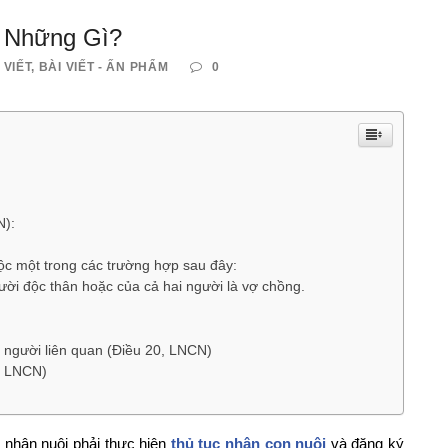
 Những Gì?
 VIẾT
,
BÀI VIẾT - ẤN PHẨM
0
N):
uộc một trong các trường hợp sau đây:
ời độc thân hoặc của cả hai người là vợ chồng.
g người liên quan (Điều 20, LNCN)
2, LNCN)
i nhận nuôi phải thực hiện
thủ tục nhận con nuôi
và đăng ký