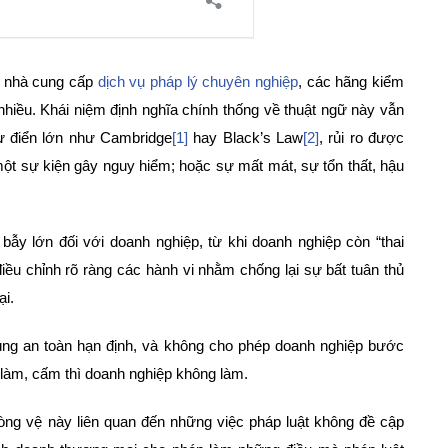
ác nhà cung cấp
dịch vụ pháp lý chuyên nghiệp
, các hãng kiểm
nhiều. Khái niệm định nghĩa chính thống về thuật ngữ này vẫn
từ điển lớn như Cambridge
[1]
hay Black’s Law
[2]
, rủi ro được
một sự kiện gây nguy hiểm; hoặc sự mất mát, sự tổn thất, hậu
bẫy lớn đối với doanh nghiệp, từ khi doanh nghiệp còn “thai
iều chỉnh rõ ràng các hành vi nhằm chống lại sự bất tuân thủ
ại.
ùng an toàn hạn định, và không cho phép doanh nghiệp bước
p làm, cấm thì doanh nghiệp không làm.
òng vệ này liên quan đến những việc pháp luật không đề cập