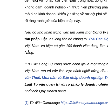
đến. Đối với pháp luật Việt Nam trong hoạt động 
không cấm, doanh nghiệp khi thực hiện phương pháp
mô hình kinh doanh, khiến ý tưởng về sự đột phá s
rõ ràng ranh giới của biện pháp này.
Nếu có khó khăn trong việc tìm kiếm một
Công ty 
thủ pháp luật
, vui lòng liên hệ chúng tôi:
P & Các C
Việt Nam và hiện có gần 100 thành viên đang làm 
Nẵng.
P & Các Cộng Sự cũng được đánh giá là một trong
Việt Nam mà có các lĩnh vực hành nghề đứng đầu t
vấn Thuế
,
Mua bán và Sáp nhập doanh nghiệp
,
Tr
Luật Tư vấn quản trị rủi ro pháp lý doanh nghiệ
nhất đến Quý Khách hàng.
[1]
Từ
điển Cambridge
https://dictionary.cambridge.or