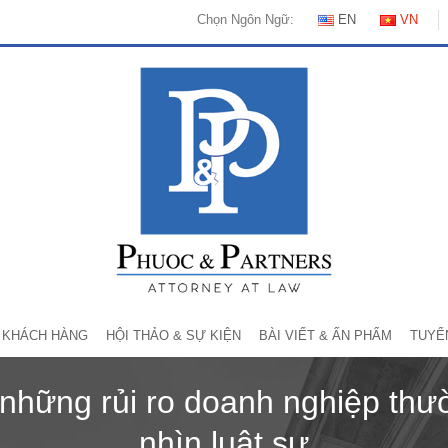
Chọn Ngôn Ngữ:
EN
VN
KHÁCH HÀNG
HỘI THẢO & SỰ KIỆN
BÀI VIẾT & ẤN PHẨM
TUYỂ
 những rủi ro doanh nghiệp th
nhìn luật sư