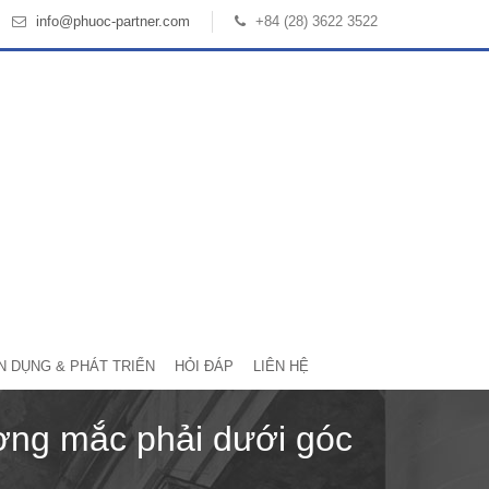
info@phuoc-partner.com
+84 (28) 3622 3522
N DỤNG & PHÁT TRIỂN
HỎI ĐÁP
LIÊN HỆ
ường mắc phải dưới góc