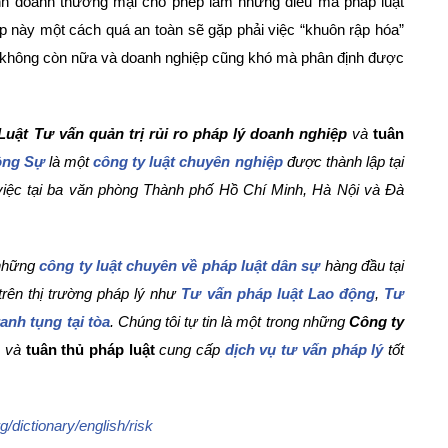
kinh doanh thương mại cho phép làm những điều mà pháp luật
 này một cách quá an toàn sẽ gặp phải việc “khuôn rập hóa”
ẽ không còn nữa và doanh nghiệp cũng khó mà phân định được
Luật Tư vấn quản trị rủi ro pháp lý doanh nghiệp
và
tuân
ộng Sự
là một
công ty luật chuyên nghiệp
được thành lập tại
việc tại ba văn phòng Thành phố Hồ Chí Minh, Hà Nội và Đà
 những
công ty luật chuyên về pháp luật dân sự
hàng đầu tại
rên thị trường pháp lý như
Tư vấn pháp luật Lao động
,
Tư
anh tụng tại tòa
. Chúng tôi tự tin là một trong những
Công ty
p
và
tuân thủ pháp luật
cung cấp
dịch vụ tư vấn pháp lý
tốt
g/dictionary/english/risk