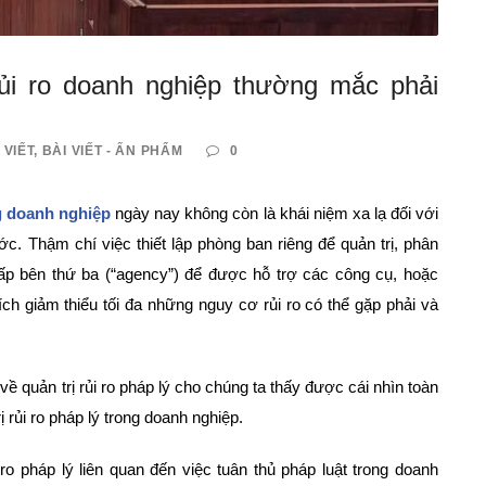
ủi ro doanh nghiệp thường mắc phải
 VIẾT
,
BÀI VIẾT - ẤN PHẨM
0
ng doanh nghiệp
ngày nay không còn là khái niệm xa lạ đối với
c. Thậm chí việc thiết lập phòng ban riêng để quản trị, phân
 cấp bên thứ ba (“agency”) để được hỗ trợ các công cụ, hoặc
h giảm thiểu tối đa những nguy cơ rủi ro có thể gặp phải và
 về quản trị rủi ro pháp lý cho chúng ta thấy được cái nhìn toàn
ị rủi ro pháp lý trong doanh nghiệp.
 ro pháp lý liên quan đến việc tuân thủ pháp luật trong doanh