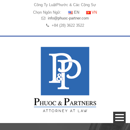
Công Ty Luật
Phước & Các Cộng Sự
Chọn Ngôn Ngữ:
EN
VN
info@phuoc-partner.com
+84 (28) 3622 3522