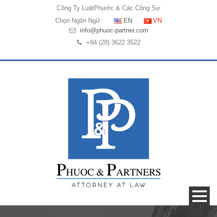
Công Ty Luật
Phước & Các Cộng Sự
Chọn Ngôn Ngữ:
EN
VN
info@phuoc-partner.com
+84 (28) 3622 3522