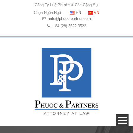
Công Ty Luật
Phước & Các Cộng Sự
Chọn Ngôn Ngữ:
EN
VN
info@phuoc-partner.com
+84 (28) 3622 3522