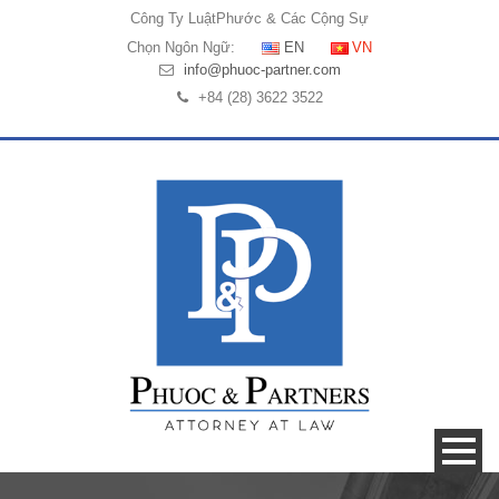
Công Ty Luật
Phước & Các Cộng Sự
Chọn Ngôn Ngữ:
EN
VN
info@phuoc-partner.com
+84 (28) 3622 3522