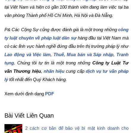
tại Việt Nam và hiện có gần 100 thành viên đang làm việc tại ba
văn phòng Thành phố Hồ Chí Minh, Hà Nội và Đà Nẵng.
P& Các Cộng Sự cũng được đánh giá là một trong những
công
ty luật chuyên về pháp luật dân sự
hàng đầu tại Việt Nam mà
có các lĩnh vực hành nghề đứng đầu trên thị trường pháp lý như
Lao động và Việc làm
,
Thuế
,
Mua bán và Sáp nhập
,
Tranh
tụng
. Chúng tôi tự tin là một trong những
Công ty Luật Tư
vấn
Thương hiệu
,
nhãn hiệu
cung cấp
dịch vụ tư vấn pháp
lý
tốt nhất đến Quý Khách hàng.
Xem dưới định dạng
PDF
Bài Viết Liên Quan
2 cách cơ bản để bảo vệ bí mật kinh doanh cho