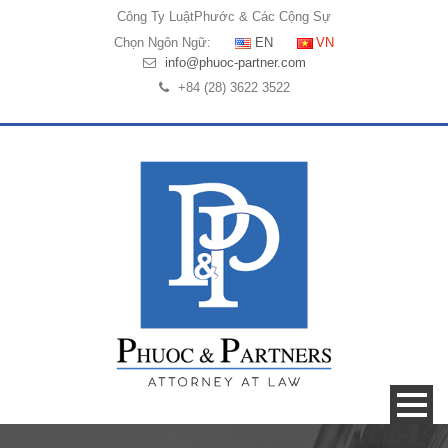
Công Ty Luật
Phước & Các Cộng Sự
Chọn Ngôn Ngữ:
EN
VN
info@phuoc-partner.com
+84 (28) 3622 3522