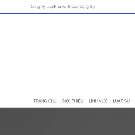
Công Ty Luật
Phước & Các Cộng Sự
TRANG CHỦ
GIỚI THIỆU
LĨNH VỰC
LUẬT SƯ