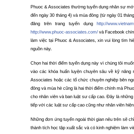
Phuoc & Associates thường tuyển dụng nhân sự mới 
đến ngày 30 tháng 4) và mùa đông (từ ngày 01 tháng
đăng trên trang tuyển dụng
http://www.vietna
http://www.phuoc-associates.com/
và Facebook chín
làm việc tại Phuoc & Associates, xin vui lòng tìm 
nguồn này.
Chọn hai thời điểm tuyển dụng này vì chúng tôi muố
vào các khóa huấn luyện chuyên sâu về kỹ năng
Associates hoặc các tổ chức chuyên nghiệp bên ng
đông và mùa hè cũng là hai thời điểm chính mà Phuoc
cho nhân viên và ban luật sư cấp cao. Đây là những c
tiếp với các luật sư cấp cao cũng như nhân viên hiện
Những đơn ứng tuyển ngoài thời gian nêu trên sẽ ch
thành tích học tập xuất sắc và có kinh nghiệm làm việ