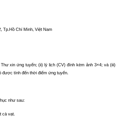
, Tp.Hồ Chí Minh, Việt Nam
ư xin ứng tuyển; (ii) lý lịch (CV) đính kèm ảnh 3×4; và (iii)
ó được tính đến thời điểm ứng tuyển.
phục như sau:
 cà vạt.