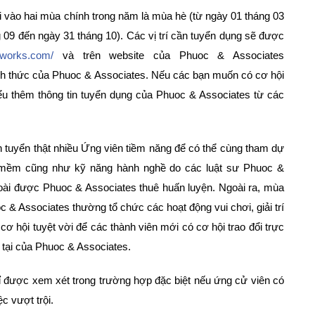
vào hai mùa chính trong năm là mùa hè (từ ngày 01 tháng 03
 09 đến ngày 31 tháng 10). Các vị trí cần tuyển dụng sẽ được
mworks.com/
và trên website của Phuoc & Associates
h thức của Phuoc & Associates. Nếu các bạn muốn có cơ hội
hiểu thêm thông tin tuyển dụng của Phuoc & Associates từ các
n tuyển thật nhiều Ứng viên tiềm năng để có thể cùng tham dự
 mềm cũng như kỹ năng hành nghề do các luật sư Phuoc &
oài được Phuoc & Associates thuê huấn luyện. Ngoài ra, mùa
 & Associates thường tổ chức các hoạt động vui chơi, giải trí
ơ hội tuyệt vời để các thành viên mới có cơ hội trao đổi trực
 tại của Phuoc & Associates.
ỉ được xem xét trong trường hợp đặc biệt nếu ứng cử viên có
c vượt trội.