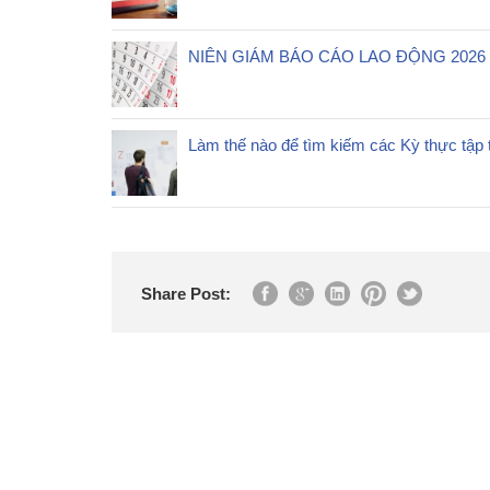
NIÊN GIÁM BÁO CÁO LAO ĐỘNG 2026
Làm thế nào để tìm kiếm các Kỳ thực tập 
Share Post: