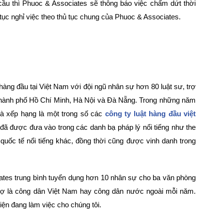
cầu thì Phuoc & Associates sẽ thông báo việc chấm dứt thời
 tục nghỉ việc theo thủ tục chung của Phuoc & Associates.
ng đầu tại Việt Nam với đội ngũ nhân sự hơn 80 luật sư, trợ
i Thành phố Hồ Chí Minh, Hà Nội và Đà Nẵng. Trong những năm
à xếp hạng là một trong số các
công ty luật hàng đầu việt
ã được đưa vào trong các danh bạ pháp lý nổi tiếng như the
quốc tế nổi tiếng khác, đồng thời cũng được vinh danh trong
ates trung bình tuyển dụng hơn 10 nhân sự cho ba văn phòng
hỗ trợ là công dân Việt Nam hay công dân nước ngoài mỗi năm.
ện đang làm việc cho chúng tôi.