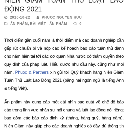
NIÊN GIÁM TUÂN THỦ LUẬT LAO
ĐỘNG 2021
2020-10-22
PHUOC NGUYEN HUU
ẤN PHẨM
,
BÀI VIẾT - ẤN PHẨM
0
Thời điểm gần cuối năm là thời điểm mà các doanh nghiệp cần
gấp rút chuẩn bị và nộp các kế hoạch báo cáo tuân thủ dành
cho năm hiện tại tới các cơ quan Nhà nước có thẩm quyền theo
quy định của pháp luật. Hiểu được nhu cầu này, cũng như mọi
năm,
Phuoc & Partners
xin gửi tới Quý khách hàng Niên Giám
Tuân Thủ Luật Lao Động 2021 (bằng hai ngôn ngữ là tiếng Anh
& tiếng Việt).
Ấn phẩm này cung cấp một cái nhìn bao quát về chế độ báo
cáo trong lĩnh vực nhân sự nói chung và luật lao động nói riêng;
bao gồm các báo cáo định kỳ (tháng, hàng quý, hàng năm).
Niên Giám này giúp cho các doanh nghiệp có đầy đủ thông tin