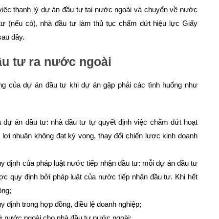
 việc thanh lý dự án đầu tư tại nước ngoài và chuyển về nước
tư (nếu có), nhà đầu tư làm thủ tục chấm dứt hiệu lực Giấy
sau đây.
u tư ra nước ngoài
ng của dự án đầu tư khi dự án gặp phải các tình huống như
 dự án đầu tư: nhà đầu tư tự quyết định việc chấm dứt hoạt
lợi nhuận không đạt kỳ vọng, thay đổi chiến lược kinh doanh
uy định của pháp luật nước tiếp nhận đầu tư: mỗi dự án đầu tư
c quy định bởi pháp luật của nước tiếp nhận đầu tư. Khi hết
ộng;
 định trong hợp đồng, điều lệ doanh nghiệp;
ở nước ngoài cho nhà đầu tư nước ngoài;