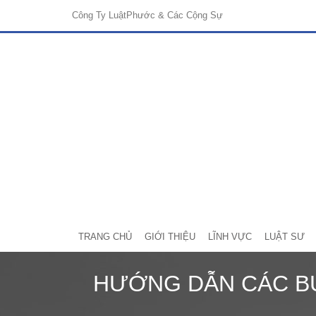
Công Ty Luật
Phước & Các Cộng Sự
TRANG CHỦ
GIỚI THIỆU
LĨNH VỰC
LUẬT SƯ
HƯỚNG DẪN CÁC B