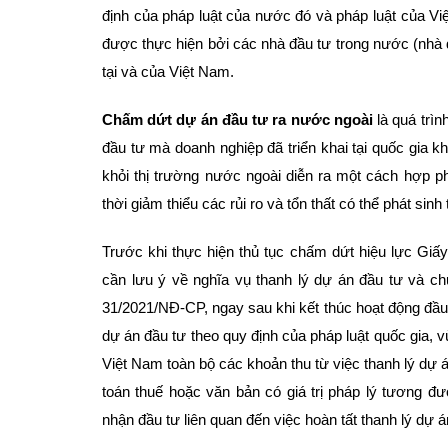
định của pháp luật của nước đó và pháp luật của Vi
được thực hiện bởi các nhà đầu tư trong nước (nhà 
tại và của Việt Nam.
Chấm dứt dự án đầu tư ra nước ngoài
là quá trìn
đầu tư mà doanh nghiệp đã triển khai tại quốc gia k
khỏi thị trường nước ngoài diễn ra một cách hợp ph
thời giảm thiểu các rủi ro và tổn thất có thể phát sinh 
Trước khi thực hiện thủ tục chấm dứt hiệu lực Gi
cần lưu ý về nghĩa vụ thanh lý dự án đầu tư và ch
31/2021/NĐ-CP, ngay sau khi kết thúc hoạt động đầu t
dự án đầu tư theo quy định của pháp luật quốc gia, vù
Việt Nam toàn bộ các khoản thu từ việc thanh lý dự á
toán thuế hoặc văn bản có giá trị pháp lý tương đư
nhận đầu tư liên quan đến việc hoàn tất thanh lý dự á