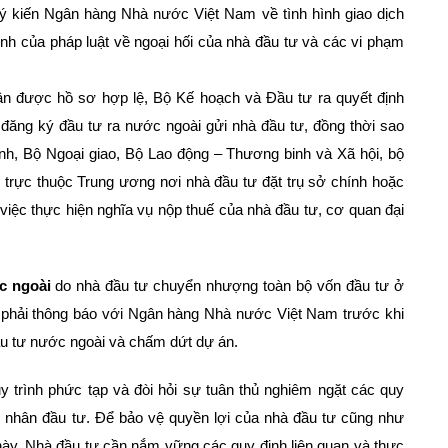
ý kiến Ngân hàng Nhà nước Việt Nam về tình hình giao dịch
ịnh của pháp luật về ngoại hối của nhà đầu tư và các vi phạm
ận được hồ sơ hợp lệ, Bộ Kế hoạch và Đầu tư ra quyết định
đăng ký đầu tư ra nước ngoài gửi nhà đầu tư, đồng thời sao
h, Bộ Ngoại giao, Bộ Lao động – Thương binh và Xã hội, bộ
 trực thuộc Trung ương nơi nhà đầu tư đặt trụ sở chính hoặc
việc thực hiện nghĩa vụ nộp thuế của nhà đầu tư, cơ quan đại
c ngoài
do nhà đầu tư chuyển nhượng toàn bộ vốn đầu tư ở
 phải thông báo với Ngân hàng Nhà nước Việt Nam trước khi
ầu tư nước ngoài và chấm dứt dự án.
y trình phức tạp và đòi hỏi sự tuân thủ nghiêm ngặt các quy
ếp nhân đầu tư. Để bảo vệ quyền lợi của nhà đầu tư cũng như
này, Nhà đầu tư cần nắm vững các quy định liên quan và thực