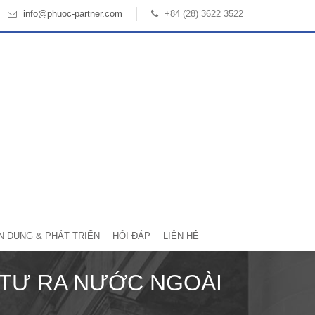
info@phuoc-partner.com
+84 (28) 3622 3522
N DỤNG & PHÁT TRIỂN
HỎI ĐÁP
LIÊN HỆ
TƯ RA NƯỚC NGOÀI