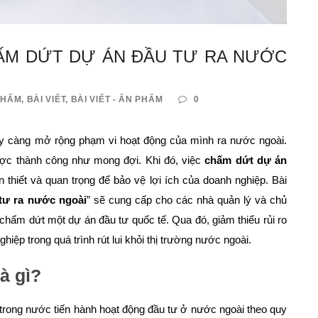
M DỨT DỰ ÁN ĐẦU TƯ RA NƯỚC
PHẨM
,
BÀI VIẾT
,
BÀI VIẾT - ẤN PHẨM
0
ày càng mở rộng phạm vi hoạt động của mình ra nước ngoài.
ược thành công như mong đợi. Khi đó, việc
chấm dứt dự án
n thiết và quan trọng để bảo vệ lợi ích của doanh nghiệp. Bài
tư ra nước ngoài
” sẽ cung cấp cho các nhà quản lý và chủ
 chấm dứt một dự án đầu tư quốc tế. Qua đó, giảm thiểu rủi ro
hiệp trong quá trình rút lui khỏi thị trường nước ngoài.
à gì?
trong nước tiến hành hoạt động đầu tư ở nước ngoài theo quy