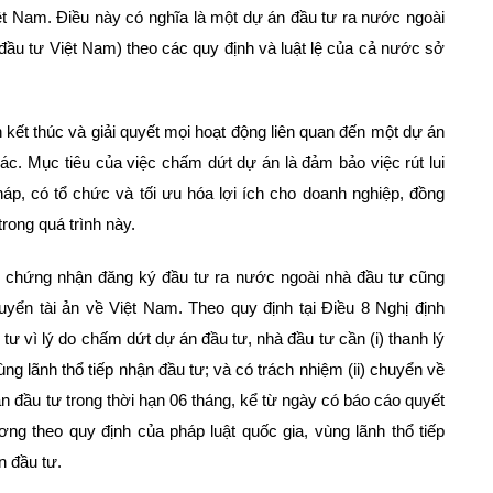
ệt Nam. Điều này có nghĩa là một dự án đầu tư ra nước ngoài
đầu tư Việt Nam) theo các quy định và luật lệ của cả nước sở
h kết thúc và giải quyết mọi hoạt động liên quan đến một dự án
hác. Mục tiêu của việc chấm dứt dự án là đảm bảo việc rút lui
áp, có tổ chức và tối ưu hóa lợi ích cho doanh nghiệp, đồng
trong quá trình này.
ấy chứng nhận đăng ký đầu tư ra nước ngoài nhà đầu tư cũng
uyển tài ản về Việt Nam. Theo quy định tại Điều 8 Nghị định
ư vì lý do chấm dứt dự án đầu tư, nhà đầu tư cần (i) thanh lý
ng lãnh thổ tiếp nhận đầu tư; và có trách nhiệm (ii) chuyển về
n đầu tư trong thời hạn 06 tháng, kể từ ngày có báo cáo quyết
ơng theo quy định của pháp luật quốc gia, vùng lãnh thổ tiếp
n đầu tư.