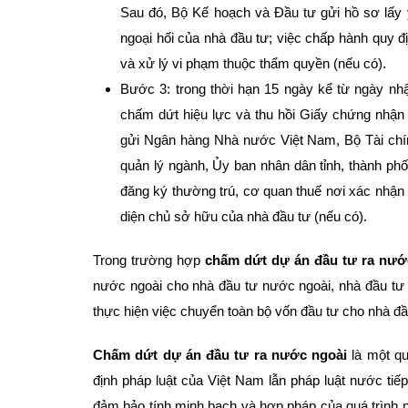
Sau đó, Bộ Kế hoạch và Đầu tư gửi hồ sơ lấy 
ngoại hối của nhà đầu tư; việc chấp hành quy đ
và xử lý vi phạm thuộc thẩm quyền (nếu có).
Bước 3: trong thời hạn 15 ngày kể từ ngày nh
chấm dứt hiệu lực và thu hồi Giấy chứng nhận 
gửi Ngân hàng Nhà nước Việt Nam, Bộ Tài chín
quản lý ngành, Ủy ban nhân dân tỉnh, thành phố
đăng ký thường trú, cơ quan thuế nơi xác nhận 
diện chủ sở hữu của nhà đầu tư (nếu có).
Trong trường hợp
chấm dứt dự án đầu tư ra nướ
nước ngoài cho nhà đầu tư nước ngoài, nhà đầu tư
thực hiện việc chuyển toàn bộ vốn đầu tư cho nhà đ
Chấm dứt dự án đầu tư
ra nước ngoài
là một qu
định pháp luật của Việt Nam lẫn pháp luật nước ti
đảm bảo tính minh bạch và hợp pháp của quá trình 