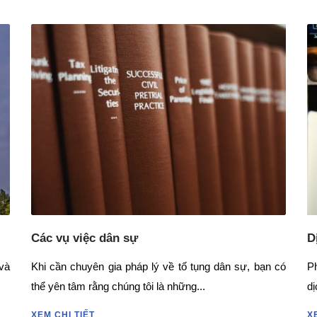
Các vụ việc dân sự
D
và
Khi cần chuyên gia pháp lý về tố tụng dân sự, bạn có
P
thể yên tâm rằng chúng tôi là những...
dị
XEM CHI TIẾT
X