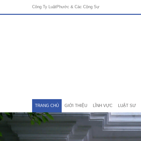
Công Ty Luật
Phước & Các Cộng Sự
TRANG CHỦ
GIỚI THIỆU
LĨNH VỰC
LUẬT SƯ