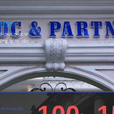
rs
ổ chức quốc tế
ông ty tư vấn
 vấn hàng đầu