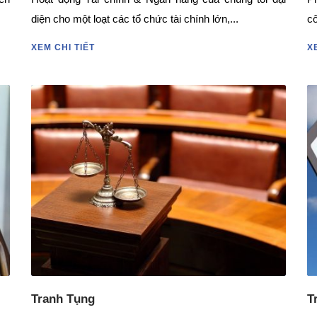
diện cho một loạt các tổ chức tài chính lớn,...
cô
XEM CHI TIẾT
X
Tranh Tụng
T