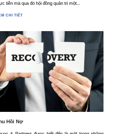
ực tiễn mà qua đó hội đồng quản trị một...
EM CHI TIẾT
hu Hồi Nợ
huoc & Partners được biết đến là một trong những