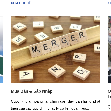
XEM CHI TIẾT
X
Mua Bán & Sáp Nhập
Q
L
ĩnh
Cuộc khủng hoảng tài chính gần đây và những phát
Q
triển của các quy định pháp lý có liên quan tiếp...