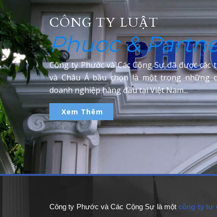
CÔNG TY LUẬT
Phuoc & Partne
Công ty Phước và Các Cộng Sự đã được các t
và Châu Á bầu chọn là một trong những c
doanh nghiệp hàng đầu tại Việt Nam...
Xem Thêm
Công ty Phước và Các Cộng Sự là một
công ty tư