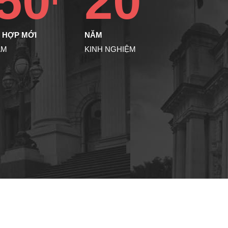
50+
20
 HỢP MỚI
NĂM
ĂM
KINH NGHIỆM