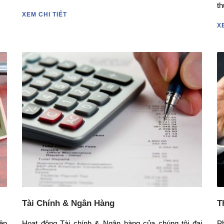
th
XEM CHI TIẾT
X
Tài Chính & Ngân Hàng
T
ên
Hoạt động Tài chính & Ngân hàng của chúng tôi đại
P