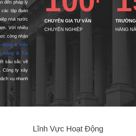
100+
1
an đến pháp lý
à các tập đoàn
hiệp nhà nước
CHUYÊN GIA TƯ VẤN
TRƯỜNG
am. Với nhiều
CHUYÊN NGHIỆP
HÀNG N
được công nhận
 động & Việc
n hàng & Tài
ết sâu sắc về
, Công ty xây
dịch vụ nhanh
Lĩnh Vực Hoạt Động