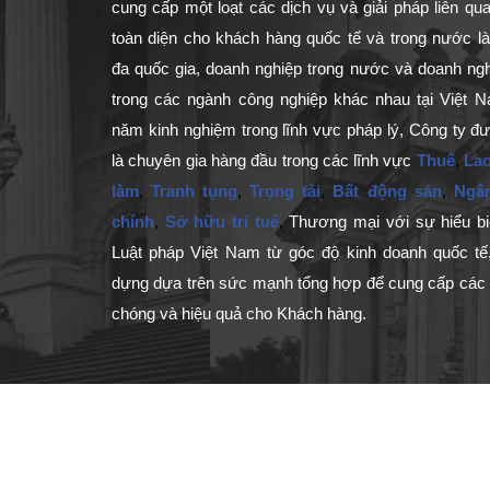
cung cấp một loạt các dịch vụ và giải pháp liên qu
toàn diện cho khách hàng quốc tế và trong nước l
đa quốc gia, doanh nghiệp trong nước và doanh ng
trong các ngành công nghiệp khác nhau tại Việt N
năm kinh nghiệm trong lĩnh vực pháp lý, Công ty 
là chuyên gia hàng đầu trong các lĩnh vực
Thuế
,
Lao
làm
,
Tranh tụng
,
Trọng tài
,
Bất động sản
,
Ngâ
chính
,
Sở hữu trí tuệ
,
Thương mại với sự hiểu bi
Luật pháp Việt Nam từ góc độ kinh doanh quốc tế
dựng dựa trên sức mạnh tổng hợp để cung cấp các 
chóng và hiệu quả cho Khách hàng.