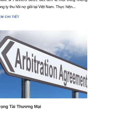
ng ty thu hồi nợ giỏi tại Việt Nam. Thực hiện...
EM CHI TIẾT
rọng Tài Thương Mại