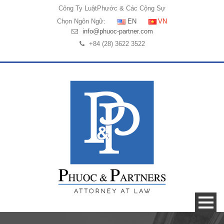
Công Ty Luật
Phước & Các Cộng Sự
Chọn Ngôn Ngữ:
EN
VN
info@phuoc-partner.com
+84 (28) 3622 3522