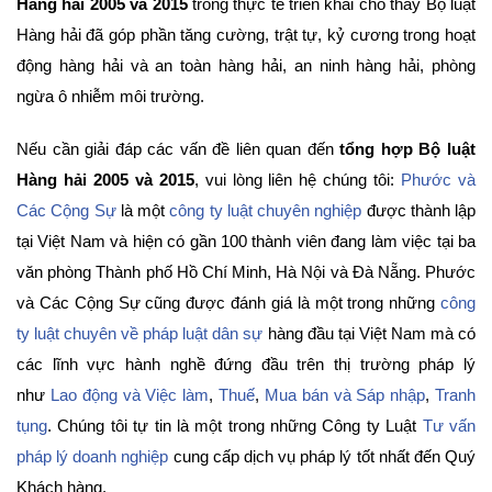
Hàng hải 2005 và 2015
trong thực tế triển khai cho thấy Bộ luật
Hàng hải đã góp phần tăng cường, trật tự, kỷ cương trong hoạt
động hàng hải và an toàn hàng hải, an ninh hàng hải, phòng
ngừa ô nhiễm môi trường.
Nếu cần giải đáp các vấn đề liên quan đến
tổng hợp Bộ luật
Hàng hải 2005 và 2015
, vui lòng liên hệ chúng tôi:
Phước và
Các Cộng Sự
là một
công ty luật chuyên nghiệp
được thành lập
tại Việt Nam và hiện có gần 100 thành viên đang làm việc tại ba
văn phòng Thành phố Hồ Chí Minh, Hà Nội và Đà Nẵng. Phước
và Các Cộng Sự cũng được đánh giá là một trong những
công
ty luật chuyên về pháp luật dân sự
hàng đầu tại Việt Nam mà có
các lĩnh vực hành nghề đứng đầu trên thị trường pháp lý
như
Lao động và Việc làm
,
Thuế
,
Mua bán và Sáp nhập
,
Tranh
tụng
. Chúng tôi tự tin là một trong những Công ty Luật
Tư vấn
pháp lý doanh nghiệp
cung cấp dịch vụ pháp lý tốt nhất đến Quý
Khách hàng.