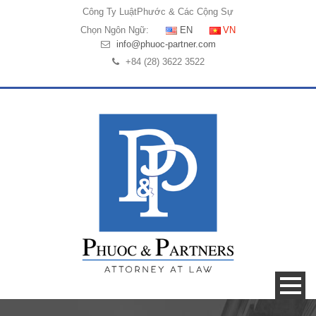
Công Ty Luật
Phước & Các Cộng Sự
Chọn Ngôn Ngữ:
EN
VN
info@phuoc-partner.com
+84 (28) 3622 3522